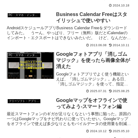
したのだが、よくわからなくて一苦労し
2024.10.18
た。
Business Calendar Freeはスタ
PC・スマホ・インターネットトラブルの解消方法
イリッシュで使いやすい
AndroidスケジュールアプリBusiness Calendar Freeをダウンロード
してみた。 うーん、やっぱり、フリー（無料）版だとiCalendarの
インポート・エクスポートはできないみたいだ。 けど、なんだかと
っても使い勝手がい...
2013.06.08
2014.10.11
Googleフォトアプリ「消しゴム
PC・スマホ・インターネットトラブルの解消方法
マジック」を使ったら画像全体が
消えた
Googleフォトアプリでよく使う機能とい
えば、「消しゴムマジック」。ある日、
「消しゴムマジック」を使って、指定範
囲を消そうとしたら、画像そのものがぼ
2025.07.31
2025.08.25
やけて消えてしまった。何故？どういう
こと？
Googleマップをオフラインで使
フリーソフト・アプリ・Webサービス
ってみよう-スマートフォン編
最近スマートフォンのギガが足りなくなという事態に陥った。原因の
一つはGoogleマップをナビ代わりに使っていたせい。Googleマップ
をオフラインで使えば多少なりともモバイルデータの使用量を削減で
きるだろう。ということで、挑戦してみた。
2024.10.12
2025.05.10