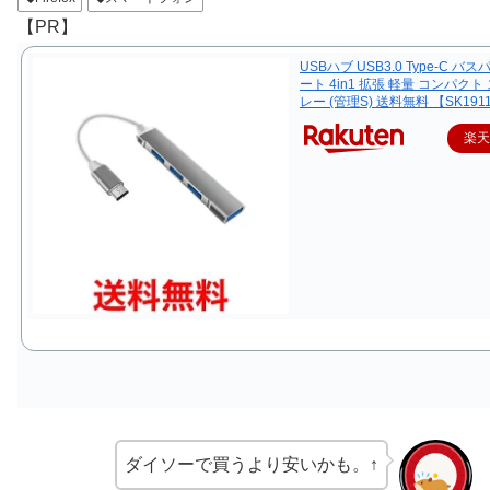
【PR】
USBハブ USB3.0 Type-C バス
ート 4in1 拡張 軽量 コンパクト
レー (管理S) 送料無料 【SK191
楽
ダイソーで買うより安いかも。↑