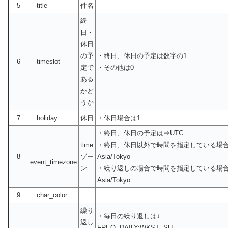
5
title
件名
終
日・
休日
の予
・終日、休日の予定は数字の1
6
timeslot
定で
・その他は0
ある
かど
うか
7
holiday
休日
・休日場合は1
・終日、休日の予定は⇒UTC
time
・終日、休日以外で時間を指定している場
8
ゾー
Asia/Tokyo
event_timezone
ン
・繰り返しの場合で時間を指定している場
Asia/Tokyo
9
char_color
繰り
・毎日の繰り返しは↓
返し
FREQ=DAILY;WKST=SU