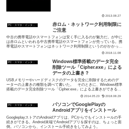
でインターネットに接続できるらしい。
で挑戦してみたいなあと思う。でも、そ
の前に予備知識のお勉強。
2013.08.27
赤ロム・ネットワーク利用制限に
PC・スマホ・インターネットトラブルの解消方法
ご注意
中古の携帯電話やスマートフォンは安く手に入るのが魅力だ。が中に
は赤ロムといわれる中古携帯電話やスマートフォンが売っている。携
帯電話やスマートフォンはネットワーク利用制限というのがかかっ
て、アンテナが赤くなった挙句、利用ができなくなるという。
2018.11.08
Windows標準搭載のデータ完全
PC・スマホ・インターネットトラブルの解消方法
削除ツール「Cipher.exe」による
データの上書き？
USBメモリーやハードディスクのデータを完全に削除するためのデ
ーターの上書きの種類を調べて書いた。 そのときに、Windows標準
搭載のデータ完全削除ツール「Cipher.exe」による上書きができると
いうことらしいのでCipher.exe...
2014.05.23
2018.08.29
パソコンでGooglePlayの
PC・スマホ・インターネットトラブルの解消方法
Androidアプリをインストール
GoogleplayストアのAndroidアプリは、PCからでもインストールの手
続きができる。Android末端でAndroidアプリを探すのは、ちょっと面
倒。パソコンから、インストール手続きをしてみよう。