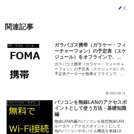
F
関連記事
ガラパゴス携帯（ガラケー・フィ
PC・スマホ・インターネットトラブルの解消方法
ーチャーフォン）の予定表（スケ
ジュール）をオフラインで、
Android末端にコピー
ガラパゴス携帯（ガラゲー・フィーチャ
ーフォン）の予定表（スケジュール）の
予定表データーが無事オフラインで、
Android末端にコピーできたので、皆様に
ご報告。Ⅰ）ガラパゴス携帯の予定表を
Android末端にコピーために準備するも
の。1、mi...
2013.06.11
パソコンを無線LANのアクセスポ
フリーソフト・アプリ・Webサービス
イントとして使う方法・基礎知識
編
無線LAN内臓のパソコンを仮想無線LAN
ルーター（アクセスポイント）にして、
他のパソコンやモバイル機器を無線LAN