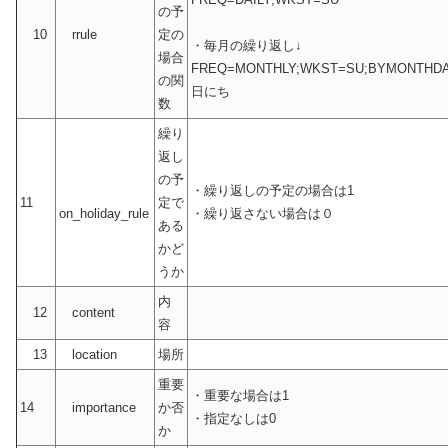
の予
10
rrule
定の
・毎月の繰り返し↓
場合
FREQ=MONTHLY;WKST=SU;BYMONTHD
の関
日にち
数
繰り
返し
の予
・繰り返しの予定の場合は1
11
定で
on_holiday_rule
・繰り返さない場合は０
ある
かど
うか
内
12
content
容
13
location
場所
重要
・重要な場合は1
14
importance
か否
・指定なしは0
か