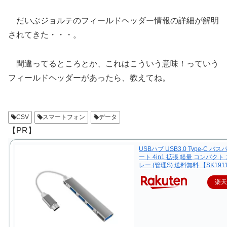
だいぶジョルテのフィールドヘッダー情報の詳細が解明
されてきた・・・。
間違ってるところとか、これはこういう意味！っていう
フィールドヘッダーがあったら、教えてね。
CSV
スマートフォン
データ
【PR】
USBハブ USB3.0 Type-C バス
ート 4in1 拡張 軽量 コンパクト
レー (管理S) 送料無料 【SK191
楽