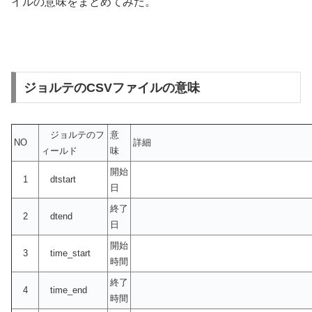
イルの意味をまとめてみた。
ジョルテのCSVファイルの意味
ジョルテのフ
意
NO
詳細
ィールド
味
開始
1
dtstart
日
終了
2
dtend
日
開始
3
time_start
時間
終了
4
time_end
時間