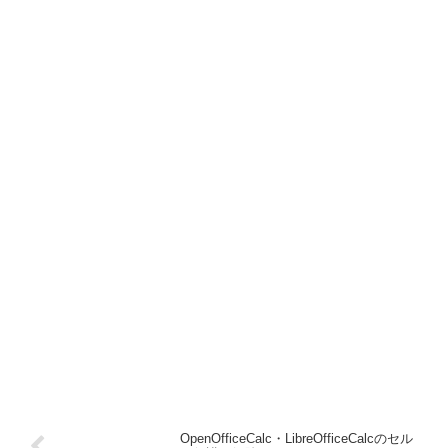
OpenOfficeCalc・LibreOfficeCalcのセル