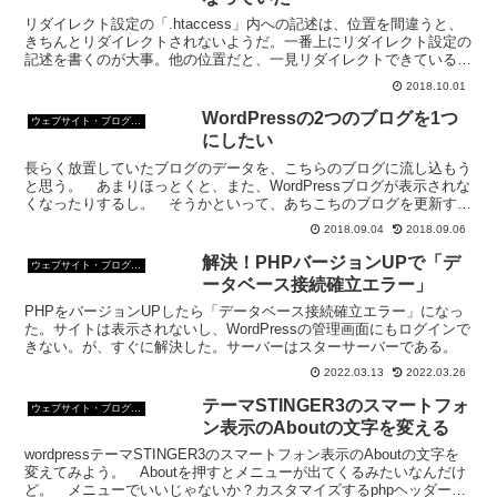
リダイレクト設定の「.htaccess」内への記述は、位置を間違うと、
きちんとリダイレクトされないようだ。一番上にリダイレクト設定の
記述を書くのが大事。他の位置だと、一見リダイレクトできているよ
うでも、じつはリダイレクトされていなかったなんてことになる。
2018.10.01
WordPressの2つのブログを1つ
ウェブサイト・ブログ作成
にしたい
長らく放置していたブログのデータを、こちらのブログに流し込もう
と思う。 あまりほっとくと、また、WordPressブログが表示されな
くなったりするし。 そうかといって、あちこちのブログを更新する
気力はちょっとないので。転送元と転送先ブログの...
2018.09.04
2018.09.06
解決！PHPバージョンUPで「デ
ウェブサイト・ブログ作成
ータベース接続確立エラー」
PHPをバージョンUPしたら「データベース接続確立エラー」になっ
た。サイトは表示されないし、WordPressの管理画面にもログインで
きない。が、すぐに解決した。サーバーはスターサーバーである。
2022.03.13
2022.03.26
テーマSTINGER3のスマートフォ
ウェブサイト・ブログ作成
ン表示のAboutの文字を変える
wordpressテーマSTINGER3のスマートフォン表示のAboutの文字を
変えてみよう。 Aboutを押すとメニューが出てくるみたいなんだけ
ど。 メニューでいいじゃないか？カスタマイズするphpヘッダー