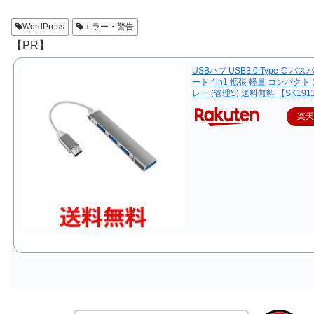
WordPress
エラー・警告
【PR】
USBハブ USB3.0 Type-C バス
ート 4in1 拡張 軽量 コンパクト
レー (管理S) 送料無料 【SK191
楽