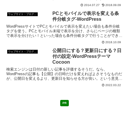
(header.php)テーマ...
2014.07.27
2018.09.09
PCとモバイルで表示を変える条
ウェブサイト・ブログ作成
件分岐タグ-WordPress
WordPressサイトでPCとモバイルで表示を変えたい場合も条件分岐
タグを使う。PCとモバイル末端で表示を分け、さらにページの種類
で表示を分けたい！といった場合も条件分岐タグで行うことができ
る。
2018.10.09
公開日にする？更新日にする？日
ウェブサイト・ブログ作成
付の設定-WordPressテーマ
Cocoon
検索エンジンは日付の新しい記事を評価するそうだ。なら、
WordPressの記事も【公開】の日時だけを変えればよさそうなものだ
が、公開日を変えるより、更新日を知らせる方が良い。という意見が
ある。
2022.03.22
PR