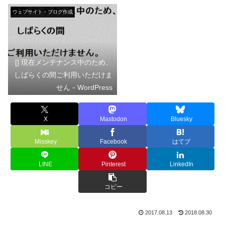
ウェブサイト・ブログ作成
[] 現在メンテナンス中のため、
しばらくの間ご利用いただけま
せん－WordPress
X
Mastodon
Bluesky
Misskey
Facebook
はてブ
LINE
Pinterest
LinkedIn
コピー
2017.08.13
2018.08.30