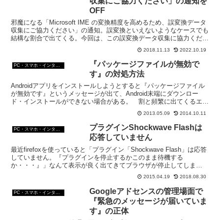
収集にご協力ください」の通知を
OFF
邪魔になる「Microsoft IME の変換精度を高めるため、誤変換データ
収集にご協力ください」の通知。誤変換といえないようなケースでも
結構な割合で出てくる。今回は、この誤変換データ収集に協力くださ
いの通知をON・OFFする方法の話。
2018.11.13
2022.10.19
『パッケージファイルが無効で
PC・スマホ・インターネットトラブルの解消方法
す』の対処方法
Androidアプリをインストールしようとすると『パッケージファイル
が無効です』というメッセージが出て、Android末端にダウンロー
ド・インストールができない場合がある。 割と頻繁に出てくるエラ
ーメッセージだ。 この、『パッケージファイル...
2013.05.09
2014.10.11
プラグインShockwave Flashは
PC・スマホ・インターネットトラブルの解消方法
応答していません
最近firefoxを使っていると「プラグイン「Shockwave Flash」は応答
していません。『プラグインを停止するかこのまま待機する
か・・・』」なんて表示が良く出てきてブラウザが停止してしま
う。 特に複数のタブを開い他時に良くクラッシ...
2015.04.19
2018.08.30
Googleアドセンスの管理場面で
PC・スマホ・インターネットトラブルの解消方法
『緊急のメッセージが届いていま
す』の正体