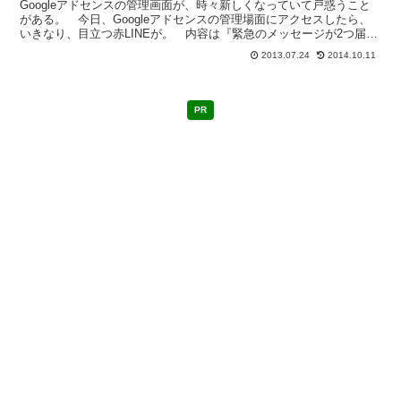
Googleアドセンスの管理画面が、時々新しくなっていて戸惑うこと
がある。 今日、Googleアドセンスの管理場面にアクセスしたら、
いきなり、目立つ赤LINEが。 内容は『緊急のメッセージが2つ届い
ています。』 なんですと？何かやったか？？...
2013.07.24
2014.10.11
PR