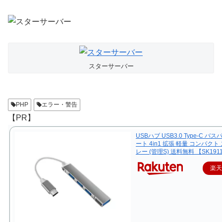
スターサーバー
PHP
エラー・警告
【PR】
USBハブ USB3.0 Type-C バス
ート 4in1 拡張 軽量 コンパクト
レー (管理S) 送料無料 【SK191
楽