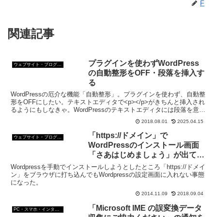
F
関連記事
プラグインを使わずWordPress
ウェブサイト・ブログ作成
の自動整形をOFF・段落を挿入す
る
WordPressの厄介な機能「自動整形」。プラグインを使わず、自動整
形をOFFにしたい。テキストエディタで<p></p>がきちんと挿入され
るようにもしなきゃ。WordPressのテキストエディタには段落を意味
する<p>が存在しないだよね。
2018.08.01
2025.04.15
「https://ドメイン」で
ウェブサイト・ブログ作成
WordPressのインストール画面
「さあはじめましょう」が出てこ
ない
Wordpressを手動でインストールしようとしたところ「https://ドメイ
ン」をブラウザに打ち込んでもWordpressの設定画面に入れない事態
になった。
2014.11.09
2018.09.04
「Microsoft IME の誤変換データ
PC・スマホ・インターネットトラブルの解消方法