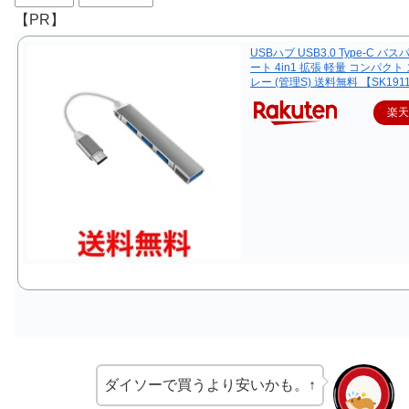
【PR】
USBハブ USB3.0 Type-C バス
ート 4in1 拡張 軽量 コンパクト
レー (管理S) 送料無料 【SK191
楽
ダイソーで買うより安いかも。↑