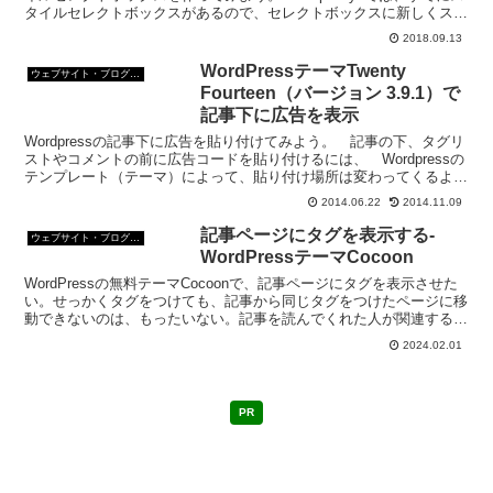
タイルセレクトボックスがあるので、セレクトボックスに新しくスタ
イルを追加する方法も併せてメモ。ス...
2018.09.13
WordPressテーマTwenty
ウェブサイト・ブログ作成
Fourteen（バージョン 3.9.1）で
記事下に広告を表示
Wordpressの記事下に広告を貼り付けてみよう。 記事の下、タグリ
ストやコメントの前に広告コードを貼り付けるには、 Wordpressの
テンプレート（テーマ）によって、貼り付け場所は変わってくるよう
なのだ。 今、Wordpressを使い...
2014.06.22
2014.11.09
記事ページにタグを表示する-
ウェブサイト・ブログ作成
WordPressテーマCocoon
WordPressの無料テーマCocoonで、記事ページにタグを表示させた
い。せっかくタグをつけても、記事から同じタグをつけたページに移
動できないのは、もったいない。記事を読んでくれた人が関連するタ
グのついた記事に移動できるようにしたいの。
2024.02.01
PR