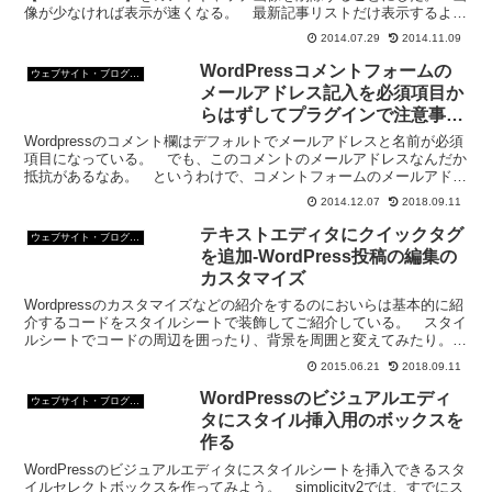
像が少なければ表示が速くなる。 最新記事リストだけ表示するよう
にしても良い。 でも【NEW ENTR...
2014.07.29
2014.11.09
WordPressコメントフォームの
ウェブサイト・ブログ作成
メールアドレス記入を必須項目か
らはずしてプラグインで注意事項
を書き加えてみた
Wordpressのコメント欄はデフォルトでメールアドレスと名前が必須
項目になっている。 でも、このコメントのメールアドレスなんだか
抵抗があるなあ。 というわけで、コメントフォームのメールアドレ
ス記入を必須にしない設定してみた。 ついでにプ...
2014.12.07
2018.09.11
テキストエディタにクイックタグ
ウェブサイト・ブログ作成
を追加-WordPress投稿の編集の
カスタマイズ
Wordpressのカスタマイズなどの紹介をするのにおいらは基本的に紹
介するコードをスタイルシートで装飾してご紹介している。 スタイ
ルシートでコードの周辺を囲ったり、背景を周囲と変えてみたり。
コードをきれいに表示するプラグインを使えばいい...
2015.06.21
2018.09.11
WordPressのビジュアルエディ
ウェブサイト・ブログ作成
タにスタイル挿入用のボックスを
作る
WordPressのビジュアルエディタにスタイルシートを挿入できるスタ
イルセレクトボックスを作ってみよう。 simplicity2では、すでにス