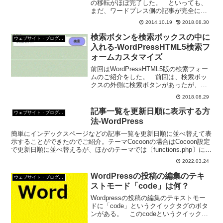
の移転がほぼ完了した。 といっても、
まだ、ワードプレス側の記事が完全には
修正していないんだけど。 タグとかカ
2014.10.19
2018.08.30
テゴリーとか、ほとんどの記事は未分類
のまま。 記事の修正は、少しずつして
検索ボタンを検索ボックスの中に
ウェブサイト・ブログ作成
行くつもりだ。 今日は...
入れる-WordPressHTML5検索フ
ォームカスタマイズ
前回はWordPressHTML5版の検索フォー
ムのご紹介をした。 前回は、検索ボッ
クスの外側に検索ボタンがあったが、今
回は、検索ボックスの内側に検索ボタン
2018.08.29
を配置するカスタマイズをご紹介す
る。 このカスタマイズ、基本的にスタ
記事一覧を更新日順に表示する方
ウェブサイト・ブログ作成
イルシートの指定...
法-WordPress
簡単にインデックスページなどの記事一覧を更新日順に並べ替えて表
示することができたのでご紹介。テーマCocoonの場合はCocoon設定
で更新日順に並べ替えるが、ほかのテーマでは〔functions.php〕にコ
ードを付け加える。
2022.03.24
WordPressの投稿の編集のテキ
ウェブサイト・ブログ作成
ストモード「code」は何？
Wordpressの投稿の編集のテキストモー
ドに「code」というクイックタグのボタ
ンがある。 このcodeというクイックタ
グ何に使うのかずーと不思議に思ってい