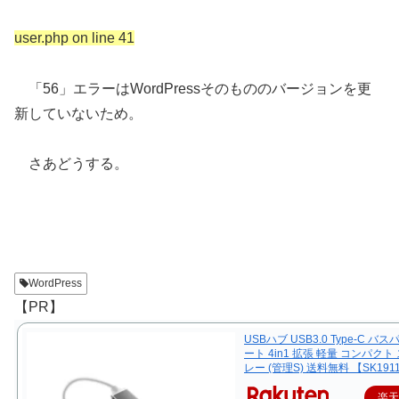
user.php on line 41
「56」エラーはWordPressそのもののバージョンを更
新していないため。
さあどうする。
WordPress
【PR】
USBハブ USB3.0 Type-C バス
ート 4in1 拡張 軽量 コンパクト
レー (管理S) 送料無料 【SK191
楽