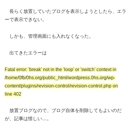
長らく放置していたブログを表示しようとしたら、エラ
ーで表示できない。
しかも、管理画面にも入れなくなった。
出てきたエラーは
Fatal error: 'break' not in the 'loop' or 'switch' context in
/home/0fb/0hs.org/public_html/wordpress.0hs.org/wp-
content/plugins/revision-control/revision-control.php on
line 402
放置ブログなので、ブログ自体を削除してもよいのだ
が、記事は惜しい…。