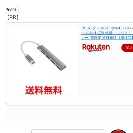
介護
【PR】
USBハブ USB3.0 Type-C バス
ート 4in1 拡張 軽量 コンパクト
レー (管理S) 送料無料 【SK191
楽