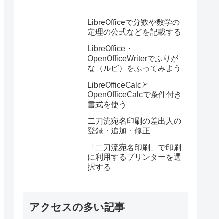
LibreOfficeで分数や数学の
定理の公式などを記載する
LibreOffice・
OpenOfficeWriterでふりが
な（ルビ）をふってみよう
LibreOfficeCalcと
OpenOfficeCalcで条件付き
書式を使う
二刀流宛名印刷の差出人の
登録・追加・修正
「二刀流宛名印刷」で印刷
に利用するプリンターを選
択する
アクセスの多い記事