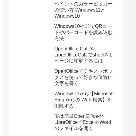
ペイントのカラーピッカー
の使い方-Windows11と
Windows10
Windows10や11でQRコー
ドやバーコードを読み込む
方法
OpenOffice Calcや
LibreOfficeCalcでsheetを1
ページに印刷するには
OpenOfficeでテキストボッ
クスを使って好きな位置に
文字を書く
Windows11から【Microsoft
Bing からの Web 検索】を
削除する
実は簡単OpenOfficeや
LibreOfficeでExcelやWord
のファイルを開く