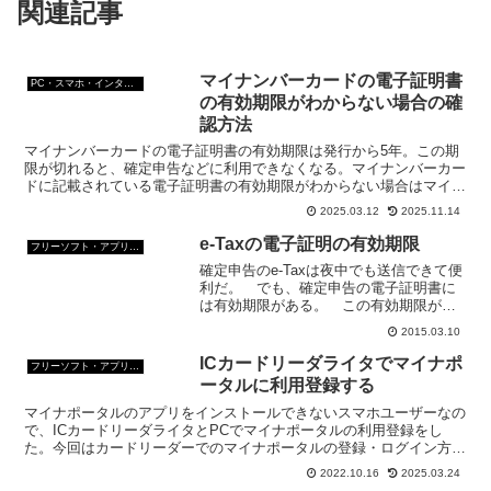
関連記事
マイナンバーカードの電子証明書
PC・スマホ・インターネットトラブルの解消方法
の有効期限がわからない場合の確
認方法
マイナンバーカードの電子証明書の有効期限は発行から5年。この期
限が切れると、確定申告などに利用できなくなる。マイナンバーカー
ドに記載されている電子証明書の有効期限がわからない場合はマイナ
ポータルまたはJPKI利用者ソフトで見ることができる。
2025.03.12
2025.11.14
e-Taxの電子証明の有効期限
フリーソフト・アプリ・Webサービス
確定申告のe-Taxは夜中でも送信できて便
利だ。 でも、確定申告の電子証明書に
は有効期限がある。 この有効期限が切
れた電子証明書は利用できない。 確定
2015.03.10
申告等作成コーナーで申告書を作って
「いざ送信！」という段階になって「電
ICカードリーダライタでマイナポ
フリーソフト・アプリ・Webサービス
子証明書が利用できな...
ータルに利用登録する
マイナポータルのアプリをインストールできないスマホユーザーなの
で、ICカードリーダライタとPCでマイナポータルの利用登録をし
た。今回はカードリーダーでのマイナポータルの登録・ログイン方法
とログインできなくなったときの対処方法をご紹介する。
2022.10.16
2025.03.24