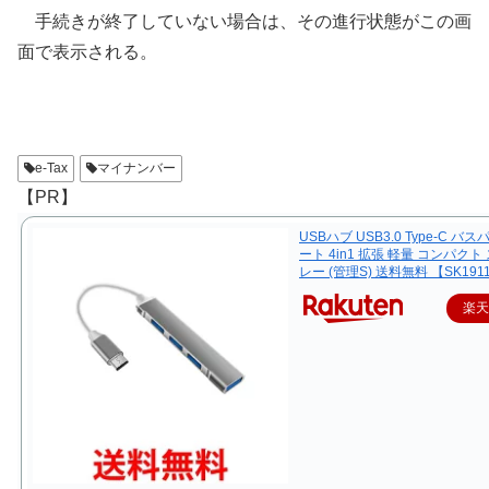
手続きが終了していない場合は、その進行状態がこの画
面で表示される。
e-Tax
マイナンバー
【PR】
USBハブ USB3.0 Type-C バス
ート 4in1 拡張 軽量 コンパクト
レー (管理S) 送料無料 【SK191
楽