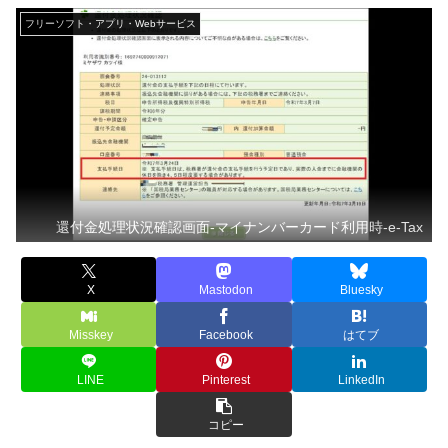
フリーソフト・アプリ・Webサービス
還付金処理状況確認画面-マイナンバーカード利用時-e-Tax
X
Mastodon
Bluesky
Misskey
Facebook
はてブ
LINE
Pinterest
LinkedIn
コピー