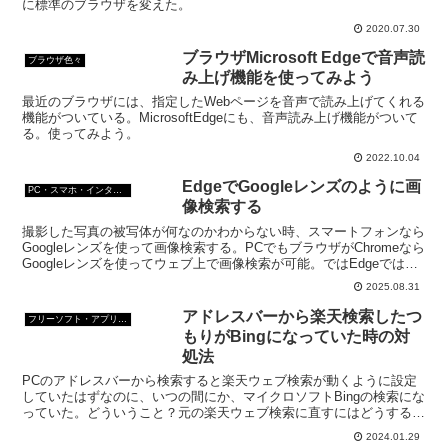
に標準のブラウザを変えた。
2020.07.30
ブラウザMicrosoft Edgeで音声読
ブラウザ色々
み上げ機能を使ってみよう
最近のブラウザには、指定したWebページを音声で読み上げてくれる
機能がついている。MicrosoftEdgeにも、音声読み上げ機能がついて
る。使ってみよう。
2022.10.04
EdgeでGoogleレンズのように画
PC・スマホ・インターネットトラブルの解消方法
像検索する
撮影した写真の被写体が何なのかわからない時、スマートフォンなら
Googleレンズを使って画像検索する。PCでもブラウザがChromeなら
Googleレンズを使ってウェブ上で画像検索が可能。ではEdgeでは画
像検索が可能なの？
2025.08.31
アドレスバーから楽天検索したつ
フリーソフト・アプリ・Webサービス
もりがBingになっていた時の対
処法
PCのアドレスバーから検索すると楽天ウェブ検索が動くように設定
していたはずなのに、いつの間にか、マイクロソフトBingの検索にな
っていた。どういうこと？元の楽天ウェブ検索に直すにはどうする？
アドレスバーの検索エンジンの確認と再設定をしよう。
2024.01.29