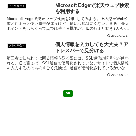
Microsoft Edgeで楽天ウェブ検索
ブラウザ色々
を利用する
Microsoft Edgeで楽天ウェブ検索を利用してみよう。IEの楽天Web検
索とちょっと使い勝手が違うけど、使い心地は悪くない。まあ、楽天
ポイントをもらうって点では使える機能だ。IEの時より動きもいい
し、検索する時にイライラしなくて済む。
2020.07.31
個人情報を入力しても大丈夫？ア
ブラウザ色々
ドレスバーで見分ける
第三者に知られては困る情報を送る際には、SSL通信の暗号化が使わ
れる。逆に言えば、SSL通信で暗号化されていないサイトで個人情報
を入力するのはものすごく危険だ。通信が暗号化されているかいない
かはブラウザのアドレスバーで見分けることができる。
2022.05.30
PR