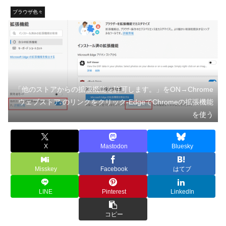
ブラウザ色々
「他のストアからの拡張機能を許可します。」をON→Chrome
ウェブストア のリンクをクリック-EdgeでChromeの拡張機能
を使う
X
Mastodon
Bluesky
Misskey
Facebook
はてブ
LINE
Pinterest
LinkedIn
コピー