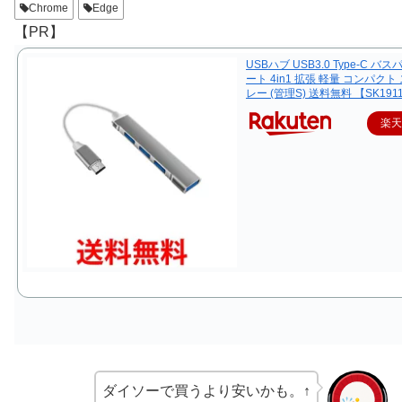
Chrome
Edge
【PR】
USBハブ USB3.0 Type-C バス
ート 4in1 拡張 軽量 コンパクト
レー (管理S) 送料無料 【SK191
楽
ダイソーで買うより安いかも。↑