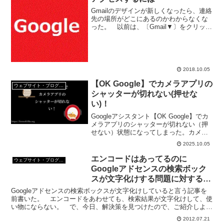
Gmailのデザインが新しくなったら、連絡
先の場所がどこにあるのかわからなくな
った。 以前は、〔Gmail▼〕をクリック
すると、連絡先が出てきたのだが、今
は、〔アカウントのアイコン〕から連絡
先にアクセスするようだ。 ようやく見
つけたので、メ...
2018.10.05
【OK Google】でカメラアプリの
ウェブサイト・ブログ作成
シャッターが切れない(押せな
い)！
Googleアシスタント【OK Google】でカ
メラアプリのシャッターが切れない（押
せない）状態になってしまった。カメラ
アプリは起動するし、「シャッターを押
2025.10.05
して」といえば「はい、写真を撮りま
す」と答えるのだけれど、写真がとれな
エンコードはあってるのに
ウェブサイト・ブログ作成
い。何事？
Googleアドセンスの検索ボック
スが文字化けする問題に対する解
決策
Googleアドセンスの検索ボックスが文字化けしていると言う記事を
前書いた。 エンコードをあわせても、検索結果が文字化けして、使
い物にならない。 で、今日、解決策を見つけたので、ご紹介しよう
と思う。Googleアドセンスの検索結果の文字化け...
2012.07.21