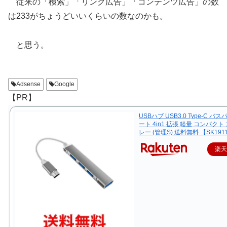
従来の「検索」「リンク広告」「コンテンツ広告」の数
は233がちょうどいいくらいの数なのかも。
と思う。
Adsense
Google
【PR】
USBハブ USB3.0 Type-C バス
ート 4in1 拡張 軽量 コンパクト
レー (管理S) 送料無料 【SK191
楽