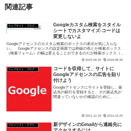
関連記事
Googleカスタム検索をスタイル
ウェブサイト・ブログ作成
シートでカスタマイズ-コードは
変更しないよ
Googleアドセンスのカスタム検索のボックスの表示が気に入らな
い。 Googleアドセンスの設定画面では枠線の色とか検索ボックス
（検索フォーム）の幅は変えることができるのだが検索ボックス（検
索フォーム）の高さは指定できない。 でも、ほかの...
2015.06.20
2018.08.30
コードを収得して、サイトに
ウェブサイト・ブログ作成
Googleアドセンスの広告を貼り
付けよう
Googleアドセンスにサイトを登録し、振
込先の銀行を登録すると、その振込先が
間違っていないかの確認のために、
Googleから登録先の銀行に小額の振込み
が行われる。 これで問題なければ、後
は登録したサイトに、Googleアドセンス
の広告を貼...
2011.12.18
2014.10.25
新デザインのGmailから連絡先に
フリーソフト・アプリ・Webサービス
アクセスするには