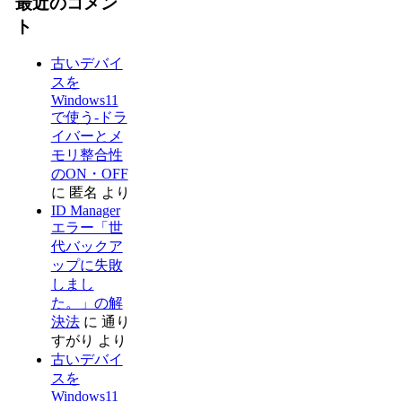
最近のコメン
ト
古いデバイ
スを
Windows11
で使う-ドラ
イバーとメ
モリ整合性
のON・OFF
に
匿名
より
ID Manager
エラー「世
代バックア
ップに失敗
しまし
た。」の解
決法
に
通り
すがり
より
古いデバイ
スを
Windows11