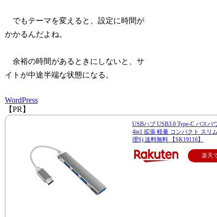
でもテーマを変えると、設定に時間が
かかるんだよね。
余裕の時間があるときにしないと、サ
イトが中途半端な状態になる。
WordPress
【PR】
USBハブ USB3.0 Type-C バス
4in1 拡張 軽量 コンパクト スリム
理S) 送料無料 【SK19116】
楽天