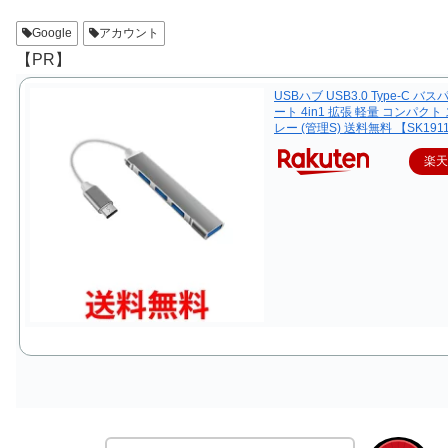
Google
アカウント
【PR】
USBハブ USB3.0 Type-C バス
ート 4in1 拡張 軽量 コンパクト
レー (管理S) 送料無料 【SK191
楽