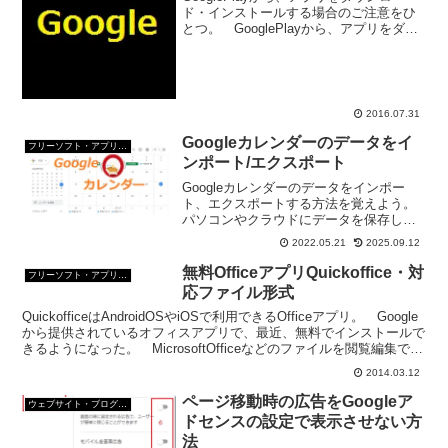
ド・インストールする場合のご注意をひ
とつ。 GooglePlayから、アプリをダウ
ンロード・インストールしたい人、まず
は、Android末端にGoogleアカウントを登
録しよう。 Android末...
2016.07.31
Googleカレンダーのデータをイ
フリーソフト・アプリ・Webサービス
ンポート/エクスポート
Googleカレンダーのデータをインポー
ト、エクスポートする方法を覚えよう。
パソコンやクラウドにデータを保存した
り、他のアプリとデータをやり取りした
2022.05.21
2025.09.12
りできる。エクスポートは、「個々のカ
レンダー」と「全体のカレンダー」をエ
無料OfficeアプリQuickoffice・対
フリーソフト・アプリ・Webサービス
クスポートができる。
応ファイル形式
QuickofficeはAndroidOSやiOSで利用できるOfficeアプリ。 Google
から提供されているオフィスアプリで、最近、無料でインストールで
きるようになった。 MicrosoftOfficeなどのファイルを閲覧編集でき
る。...
2014.03.12
ページ移動時の広告をGoogleア
ウェブサイト・ブログ作成
ドセンスの設定で表示させない方
法