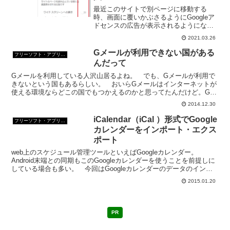
最近このサイトで別ページに移動する
時、画面に覆いかぶさるようにGoogleア
ドセンスの広告が表示されるようになっ
た。広告の表示設定した覚えがないの
2021.03.26
に、一体なぜ表示される？自分で見ても
うっとおしい。ページ移動時の広告表示
Gメールが利用できない国がある
フリーソフト・アプリ・Webサービス
を中止にしたい！
んだって
Gメールを利用している人沢山居るよね。 でも、Gメールが利用で
きないという国もあるらしい。 おいらGメールはインターネットが
使える環境ならどこの国でもつかえるのかと思ってたんだけど。Gメ
ールが利用できない国 キューバ、イラン、北朝鮮、スーダ...
2014.12.30
iCalendar（iCal ）形式でGoogle
フリーソフト・アプリ・Webサービス
カレンダーをインポート・エクス
ポート
web上のスケジュール管理ツールといえばGoogleカレンダー。
Android末端との同期もこのGoogleカレンダーを使うことを前提しに
している場合も多い。 今回はGoogleカレンダーのデータのインポ
ート・エクスポートについて。Goo...
2015.01.20
PR