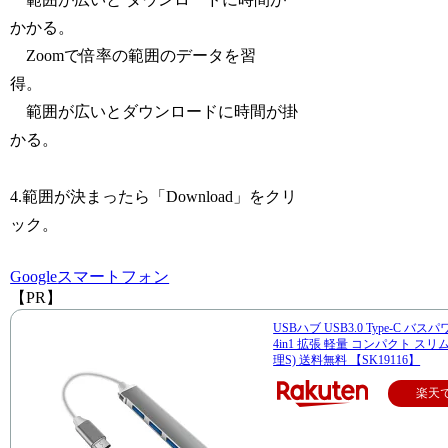
かかる。
Zoomで倍率の範囲のデータを習
得。
範囲が広いとダウンロードに時間が掛
かる。
4.範囲が決まったら「Download」をクリ
ック。
Google
スマートフォン
【PR】
USBハブ USB3.0 Type-C バス
4in1 拡張 軽量 コンパクト スリム
理S) 送料無料 【SK19116】
楽天