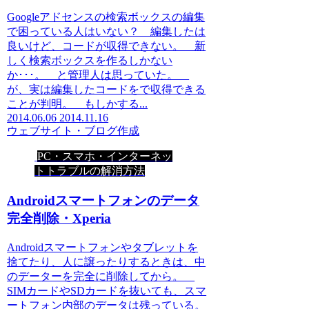
Googleアドセンスの検索ボックスの編集
で困っている人はいない？ 編集したは
良いけど、コードが収得できない。 新
しく検索ボックスを作るしかない
か･･･。 と管理人は思っていた。
が、実は編集したコードをで収得できる
ことが判明。 もしかする...
2014.06.06
2014.11.16
ウェブサイト・ブログ作成
PC・スマホ・インターネッ
トトラブルの解消方法
Androidスマートフォンのデータ
完全削除・Xperia
Androidスマートフォンやタブレットを
捨てたり、人に譲ったりするときは、中
のデーターを完全に削除してから。
SIMカードやSDカードを抜いても、スマ
ートフォン内部のデータは残っている。