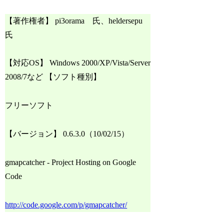
【著作権者】 pi3orama 氏、heldersepu
氏
【対応OS】 Windows 2000/XP/Vista/Server
2008/7など 【ソフト種別】
フリーソフト
【バージョン】 0.6.3.0（10/02/15）
gmapcatcher - Project Hosting on Google
Code
http://code.google.com/p/gmapcatcher/