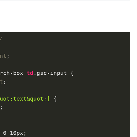
/
nt
;

rch-box
td
.gsc-input
 {

t
;

uot;text&quot;]
 {

;

0
10px
;
