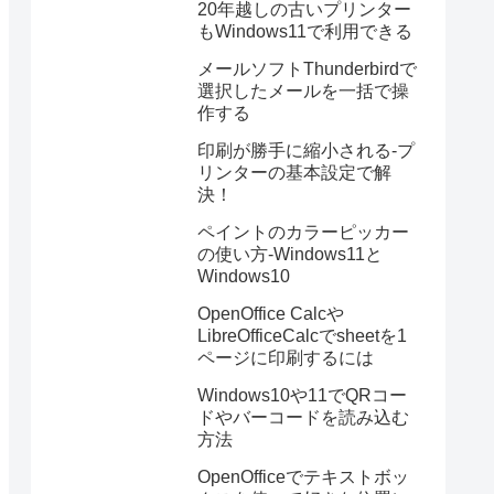
20年越しの古いプリンター
もWindows11で利用できる
メールソフトThunderbirdで
選択したメールを一括で操
作する
印刷が勝手に縮小される-プ
リンターの基本設定で解
決！
ペイントのカラーピッカー
の使い方-Windows11と
Windows10
OpenOffice Calcや
LibreOfficeCalcでsheetを1
ページに印刷するには
Windows10や11でQRコー
ドやバーコードを読み込む
方法
OpenOfficeでテキストボッ