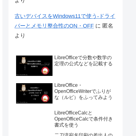
より
古いデバイスをWindows11で使う-ドライ
バーとメモリ整合性のON・OFF
に
匿名
より
LibreOfficeで分数や数学の
定理の公式などを記載する
LibreOffice・
OpenOfficeWriterでふりが
な（ルビ）をふってみよう
LibreOfficeCalcと
OpenOfficeCalcで条件付き
書式を使う
二刀流宛名印刷の差出人の