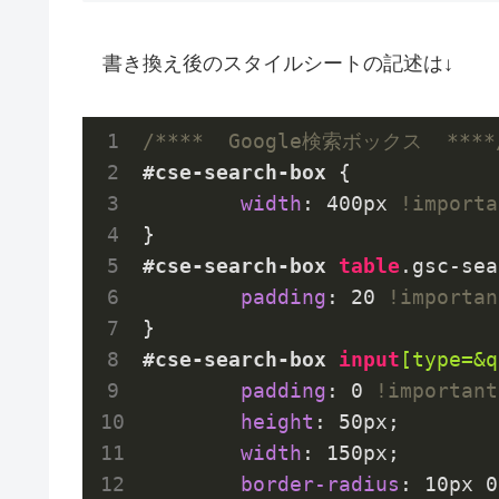
書き換え後のスタイルシートの記述は↓
/****  Google検索ボックス  ****
#cse-search-box
 {

width
: 
400px
!importa
#cse-search-box
table
.gsc-sea
padding
: 
20
!importan
#cse-search-box
input
[type=&q
padding
: 
0
!important
height
: 
50px
;

width
: 
150px
;

border-radius
: 
10px
0