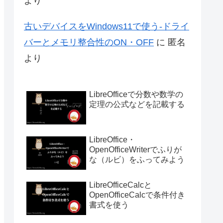
より
古いデバイスをWindows11で使う-ドライ
バーとメモリ整合性のON・OFF
に
匿名
より
LibreOfficeで分数や数学の
定理の公式などを記載する
LibreOffice・
OpenOfficeWriterでふりが
な（ルビ）をふってみよう
LibreOfficeCalcと
OpenOfficeCalcで条件付き
書式を使う