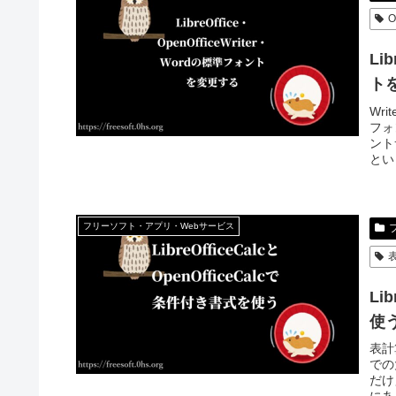
O
Li
ト
Wr
フォ
ント
とい
フリーソフト・アプリ・Webサービス
Li
使
表計
での
だけ