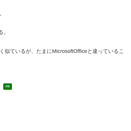
ト。
る。
く似ているが、たまにMicrosoftOfficeと違っているこ
PR