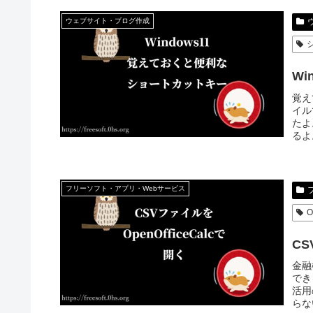
ウェブサイト・ブログ作成
W
覚え
イル
たよ
るよ
フリーソフト・アプリ・Webサービス
O
CS
金融
でき
活用
らな