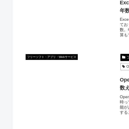
Ex
年
Exc
てお
数。
算も
フリーソフト・アプリ・Webサービス
O
Op
数
Ope
時っ
能が
する