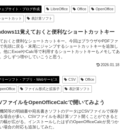
ウェブサイト・ブログ作成
LibreOffice
Office
OpenOffice
ショートカット
表計算ソフト
indows11覚えておくと便利なショートカットキー
ておくと便利なショートカットキー。今回はブラウザやPDFファ
で先頭に戻る・末尾にジャンプするショートカットキーを追加し
。他にExcelやCalc等で利用するショートカットキーもメモしてあ
。少しずつ増やしていこうと思う。
2026.01.18
フリーソフト・アプリ・Webサービス
CSV
Office
penOffice
ファイル形式と拡張子
表計算ソフト
VファイルをOpenOfficeCalcで開いてみよう
機関等の明細書や宛名書きソフトのデータはCSVファイルで保存
る場合が多い。CSVファイルを表計算ソフト開くことができると
の幅が広がる。インストールしたはずのOpenOfficeCalcが見つか
い場合の対応も追加してみた。