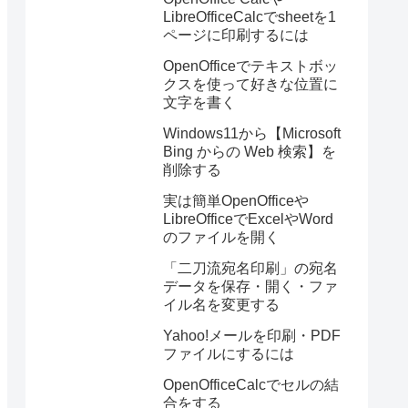
LibreOfficeCalcでsheetを1
ページに印刷するには
OpenOfficeでテキストボッ
クスを使って好きな位置に
文字を書く
Windows11から【Microsoft
Bing からの Web 検索】を
削除する
実は簡単OpenOfficeや
LibreOfficeでExcelやWord
のファイルを開く
「二刀流宛名印刷」の宛名
データを保存・開く・ファ
イル名を変更する
Yahoo!メールを印刷・PDF
ファイルにするには
OpenOfficeCalcでセルの結
合をする