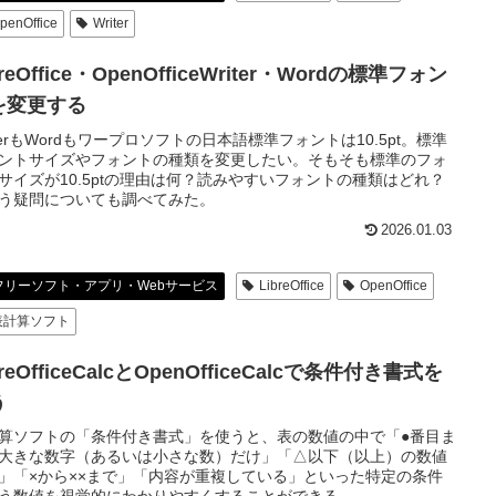
penOffice
Writer
breOffice・OpenOfficeWriter・Wordの標準フォン
を変更する
iterもWordもワープロソフトの日本語標準フォントは10.5pt。標準
ントサイズやフォントの種類を変更したい。そもそも標準のフォ
サイズが10.5ptの理由は何？読みやすいフォントの種類はどれ？
う疑問についても調べてみた。
2026.01.03
フリーソフト・アプリ・Webサービス
LibreOffice
OpenOffice
表計算ソフト
breOfficeCalcとOpenOfficeCalcで条件付き書式を
う
算ソフトの「条件付き書式」を使うと、表の数値の中で「●番目ま
大きな数字（あるいは小さな数）だけ」「△以下（以上）の数値
」「×から××まで」「内容が重複している」といった特定の条件