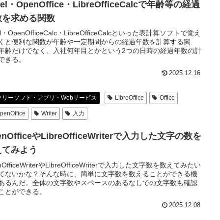
cel・OpenOffice・LibreOfficeCalcで年齢等の経過
数を求める関数
el・OpenOfficeCalc・LibreOfficeCalcといった表計算ソフトで覚え
くと便利な関数が年齢や一定期間からの経過年数を計算する関
年齢だけでなく、入社何年目とかという2つの日時の経過年数の計
できる。
2025.12.16
フリーソフト・アプリ・Webサービス
LibreOffice
Office
penOffice
Writer
入力
enOfficeやLibreOfficeWriterで入力した文字の数を
えてみよう
nOfficeWriterやLibreOfficeWriterで入力した文字数を数えてみたい
てないかな？そんな時に、簡単に文字数を数えることができる機
あるんだ。全体の文字数やスペースのあるなしでの文字数も確認
ことができる。
2025.12.08