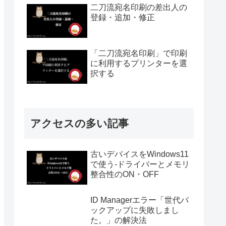
二刀流宛名印刷の差出人の
登録・追加・修正
「二刀流宛名印刷」で印刷
に利用するプリンターを選
択する
アクセスの多い記事
古いデバイスをWindows11
で使う-ドライバーとメモリ
整合性のON・OFF
ID Managerエラー「世代バ
ックアップに失敗しまし
た。」の解決法