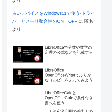
より
古いデバイスをWindows11で使う-ドライ
バーとメモリ整合性のON・OFF
に
匿名
より
LibreOfficeで分数や数学の
定理の公式などを記載する
LibreOffice・
OpenOfficeWriterでふりが
な（ルビ）をふってみよう
LibreOfficeCalcと
OpenOfficeCalcで条件付き
書式を使う
二刀流宛名印刷の差出人の