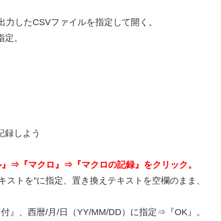
ら出力したCSVファイルを指定して開く。
を指定。
ロを記録しよう
の『ツール』⇒『マクロ』⇒『マクロの記録』をクリック。
キストを"に指定、置き換えテキストを空欄のまま、
』、西暦/月/日（YY/MM/DD）に指定⇒『OK』。