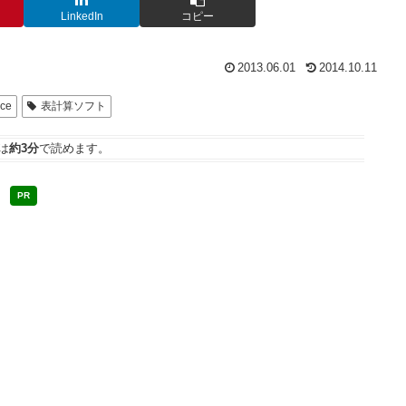
LinkedIn
コピー
2013.06.01
2014.10.11
ice
表計算ソフト
は
約3分
で読めます。
PR