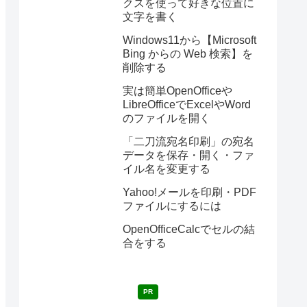
クスを使って好きな位置に
文字を書く
Windows11から【Microsoft
Bing からの Web 検索】を
削除する
実は簡単OpenOfficeや
LibreOfficeでExcelやWord
のファイルを開く
「二刀流宛名印刷」の宛名
データを保存・開く・ファ
イル名を変更する
Yahoo!メールを印刷・PDF
ファイルにするには
OpenOfficeCalcでセルの結
合をする
PR