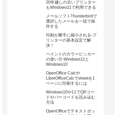
20年越しの古いプリンター
もWindows11で利用できる
メールソフトThunderbirdで
選択したメールを一括で操
作する
印刷が勝手に縮小される-プ
リンターの基本設定で解
決！
ペイントのカラーピッカー
の使い方-Windows11と
Windows10
OpenOffice Calcや
LibreOfficeCalcでsheetを1
ページに印刷するには
Windows10や11でQRコー
ドやバーコードを読み込む
方法
OpenOfficeでテキストボッ