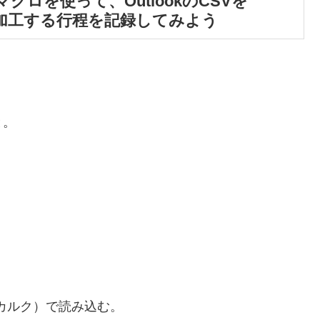
）にマクロを使って、OutlookのCSVを
Vに加工する行程を記録してみよう
と。
lc（カルク）で読み込む。