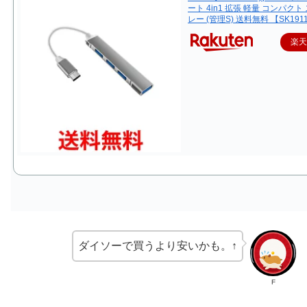
ート 4in1 拡張 軽量 コンパクト
レー (管理S) 送料無料 【SK191
楽
ダイソーで買うより安いかも。↑
F