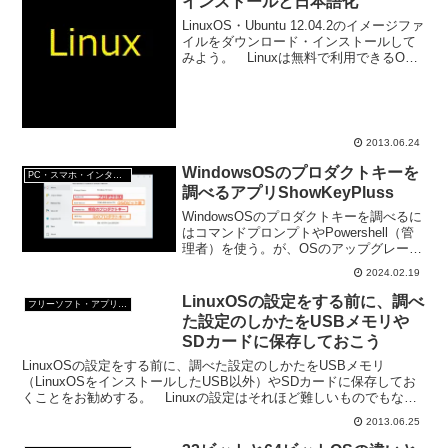
インストールと日本語化
LinuxOS・Ubuntu 12.04.2のイメージファ
イルをダウンロード・インストールして
みよう。 Linuxは無料で利用できるOS
だ。 サポート期限の定めがある
WindowsOSと違って、世界中の開発者が
開発にかかわっていて無料でアッ...
2013.06.24
WindowsOSのプロダクトキーを
PC・スマホ・インターネットトラブルの解消方法
調べるアプリShowKeyPluss
WindowsOSのプロダクトキーを調べるに
はコマンドプロンプトやPowershell（管
理者）を使う。が、OSのアップグレード
をした場合、この方法では調べることが
2024.02.19
できない。無料ソフトを使うと簡単にプ
ロダクトキーを調べることができる。
LinuxOSの設定をする前に、調べ
フリーソフト・アプリ・Webサービス
た設定のしかたをUSBメモリや
SDカードに保存しておこう
LinuxOSの設定をする前に、調べた設定のしかたをUSBメモリ
（LinuxOSをインストールしたUSB以外）やSDカードに保存してお
くことをお勧めする。 Linuxの設定はそれほど難しいものでもない
のだが、それでも、記憶力だけで設定するの...
2013.06.25