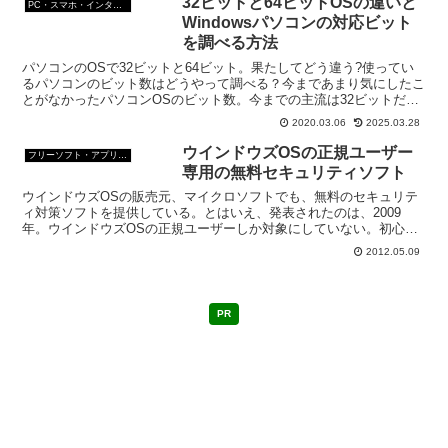
32ビットと64ビットOSの違いと
PC・スマホ・インターネットトラブルの解消方法
Windowsパソコンの対応ビット
を調べる方法
パソコンのOSで32ビットと64ビット。果たしてどう違う?使ってい
るパソコンのビット数はどうやって調べる？今まであまり気にしたこ
とがなかったパソコンOSのビット数。今までの主流は32ビットだっ
たので、悩む必要もなかったのだが・・・。
2020.03.06
2025.03.28
ウインドウズOSの正規ユーザー
フリーソフト・アプリ・Webサービス
専用の無料セキュリティソフト
ウインドウズOSの販売元、マイクロソフトでも、無料のセキュリテ
ィ対策ソフトを提供している。とはいえ、発表されたのは、2009
年。ウインドウズOSの正規ユーザーしか対象にしていない。初心者
でも直感的に使いやすい使用になっている。
2012.05.09
PR