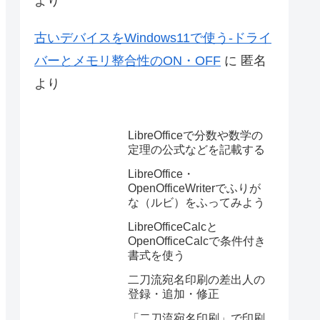
より
古いデバイスをWindows11で使う-ドライ
バーとメモリ整合性のON・OFF
に
匿名
より
LibreOfficeで分数や数学の
定理の公式などを記載する
LibreOffice・
OpenOfficeWriterでふりが
な（ルビ）をふってみよう
LibreOfficeCalcと
OpenOfficeCalcで条件付き
書式を使う
二刀流宛名印刷の差出人の
登録・追加・修正
「二刀流宛名印刷」で印刷