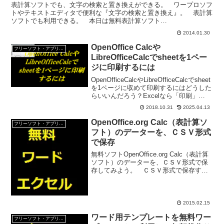
表計算ソフトでも、文字の検索と置き換えができる。 ワープロソフ
トやテキストエディタで便利な『文字の検索と置き換え』。 表計算
ソフトでも利用できる。 本日は無料表計算ソフト
ApacheOpenOfficeCalcで文字の検索と置き換えを行う方...
2014.01.30
OpenOffice Calcや
フリーソフト・アプリ・Webサービス
LibreOfficeCalcでsheetを1ペー
ジに印刷するには
OpenOfficeCalcやLibreOfficeCalcでsheet
を1ページに収めて印刷するにはどうした
らいいんだろう？Excelなら「印刷」
→「シートを1ページに収める」で設定で
2018.10.31
2025.04.13
きるんだけど。はみ出た表と複数の表に
ついて勉強するよ。
OpenOffice.org Calc（表計算ソ
フリーソフト・アプリ・Webサービス
フト）のデーターを、ＣＳＶ形式
で保存
無料ソフトOpenOffice.org Calc（表計算
ソフト）のデーターを、ＣＳＶ形式で保
存してみよう。 ＣＳＶ形式で保存する
と、アドレス帳や宛名書きソフトとデー
ターが共有できて便利だ。Calc（表計算
ソフト）のデーターをＣＳＶ形式で保
存...
2015.02.15
ワード用テンプレートを無料ワー
フリーソフト・アプリ・Webサービス