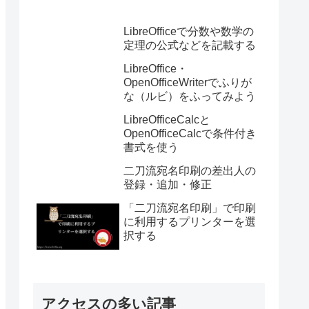
LibreOfficeで分数や数学の
定理の公式などを記載する
LibreOffice・
OpenOfficeWriterでふりが
な（ルビ）をふってみよう
LibreOfficeCalcと
OpenOfficeCalcで条件付き
書式を使う
二刀流宛名印刷の差出人の
登録・追加・修正
「二刀流宛名印刷」で印刷
に利用するプリンターを選
択する
アクセスの多い記事