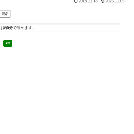
2018.11.18
2025.11.05
宛名
は
約5分
で読めます。
PR