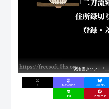
宛名書きソフト「
X
Mastodon
Bluesky
LINE
Pinterest