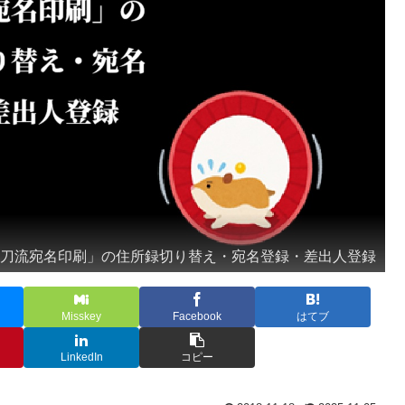
二刀流宛名印刷」の住所録切り替え・宛名登録・差出人登録
Misskey
Facebook
はてブ
LinkedIn
コピー