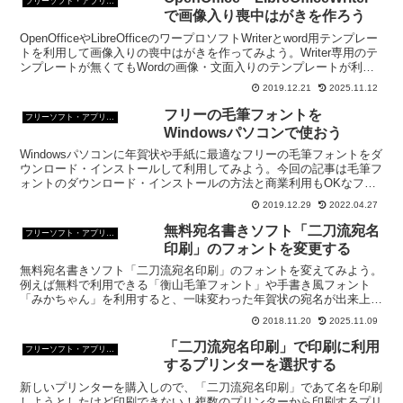
フリーソフト・アプリ・Webサービス
で画像入り喪中はがきを作ろう
OpenOfficeやLibreOfficeのワープロソフトWriterとword用テンプレー
トを利用して画像入りの喪中はがきを作ってみよう。Writer専用のテ
ンプレートが無くてもWordの画像・文面入りのテンプレートが利用
できる。
2019.12.21
2025.11.12
フリーの毛筆フォントを
フリーソフト・アプリ・Webサービス
Windowsパソコンで使おう
Windowsパソコンに年賀状や手紙に最適なフリーの毛筆フォントをダ
ウンロード・インストールして利用してみよう。今回の記事は毛筆フ
ォントのダウンロード・インストールの方法と商業利用もOKなフリ
ーの毛筆フォントのご紹介を。
2019.12.29
2022.04.27
無料宛名書きソフト「二刀流宛名
フリーソフト・アプリ・Webサービス
印刷」のフォントを変更する
無料宛名書きソフト「二刀流宛名印刷」のフォントを変えてみよう。
例えば無料で利用できる「衡山毛筆フォント」や手書き風フォント
「みかちゃん」を利用すると、一味変わった年賀状の宛名が出来上が
る。
2018.11.20
2025.11.09
「二刀流宛名印刷」で印刷に利用
フリーソフト・アプリ・Webサービス
するプリンターを選択する
新しいプリンターを購入しので、「二刀流宛名印刷」であて名を印刷
しようとしたけど印刷できない！複数のプリンターから印刷するプリ