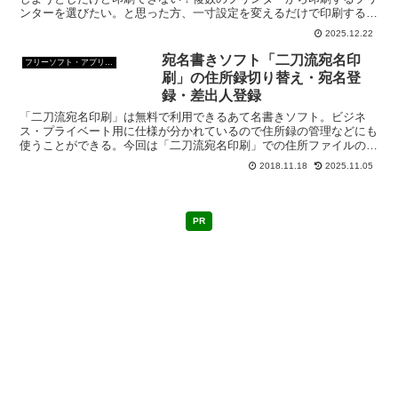
ンターを選びたい。と思った方、一寸設定を変えるだけで印刷するプ
リンターを切り替えて印刷できるようになるよ。
2025.12.22
宛名書きソフト「二刀流宛名印
フリーソフト・アプリ・Webサービス
刷」の住所録切り替え・宛名登
録・差出人登録
「二刀流宛名印刷」は無料で利用できるあて名書きソフト。ビジネ
ス・プライベート用に仕様が分かれているので住所録の管理などにも
使うことができる。今回は「二刀流宛名印刷」での住所ファイルの開
き方や住所録の作り方、宛先・差出人の入力についてのメモ。
2018.11.18
2025.11.05
PR