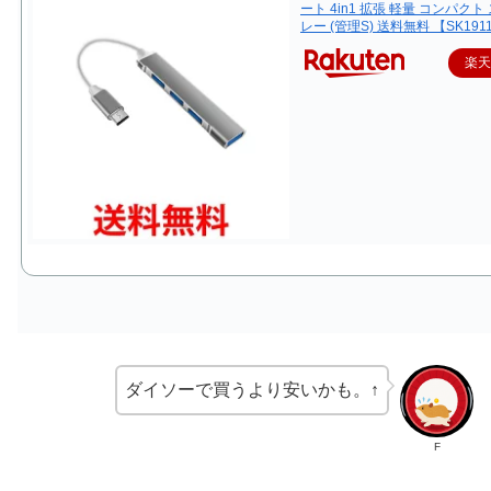
ート 4in1 拡張 軽量 コンパクト
レー (管理S) 送料無料 【SK191
楽
ダイソーで買うより安いかも。↑
F