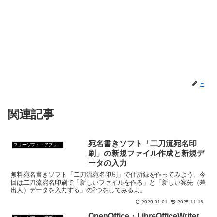
F
関連記事
宛名書きソフト「二刀流宛名印
フリーソフト・アプリ・Webサービス
刷」の新規ファイル作成と新規デ
ータの入力
無料宛名書きソフト「二刀流宛名印刷」で住所録を作ってみよう。今
回は二刀流宛名印刷で「新しいファイルを作る」と「新しい宛先（差
出人）データを入力する」の2つをしてみるよ。
2020.01.01
2025.11.16
OpenOffice・LibreOfficeWriter