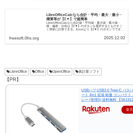
LibreOfficeCalcなら合計・平均・最大・最小・
積算等が【Σ▼】で超簡単
LibreOfficeCalcなら合計値・平均値・最大値・最小値・
積・偏差・分布は【Σ▼】のボタンを選択するとものすご
く簡単に計算できる。Excelより【Σ▼】のボタンでできる
ことが多いくらいだ。では、さっそく【Σ▼】ボタンを使
ってみよう。
2025.12.02
freesoft.0hs.org
LibreOffice
Office
OpenOffice
表計算ソフト
【PR】
USBハブ USB3.0 Type-C バス
ート 4in1 拡張 軽量 コンパクト
レー (管理S) 送料無料 【SK191
楽