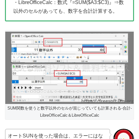
・LibreOfficeCalc：数式『=SUM($A3:$C3)』⇒数
以外のセルがあっても、数字を合計計算する。
SUM関数を使うと数字以外のセルが混じっていても計算される-合計-
LibreOfficeCalc＆LibreOfficeCalc
オートSUNを使った場合は、エラーにはな