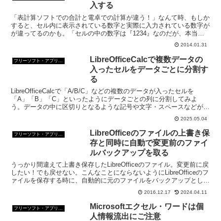
入する
「表計算ソフトでの合計と電卓での計算が違う！」なんて時、もしか
すると、セル内に表示されている数字と実際に入力されている数字が
が違ってるのかも。「セルの中の数字は『1234』なのだが、本当は
小数点以下が表示されていないだけ。」なんてケース。 ...
2014.01.31
LibreOfficeCalcで複数データの
フリーソフト・アプリ・Webサービス
入ったセルをデータごとに分割す
る
LibreOfficeCalcで「A/B/C」などの複数のデータが入ったセルを
「A」「B」「C」といったようにデータごとの列に分割してみよ
う。データの中に区切りとなるような記号や文字・スペースなどが入
っていれば簡単にセルを分割できる。
2025.05.04
LibreOfficeのファイルの上書き保
フリーソフト・アプリ・Webサービス
存と同時に自動で変更前のファイ
ルバックアップを取る
うっかり間違えて上書き保存したLibreOfficeのファイル。変更前に戻
したい！でも戻せない。こんなことにならないようにLibreOfficeのフ
ァイルを保存する時に、自動的に元のファイルをバックアップとして
残して保存する方法をご紹介。
2016.12.17
2024.04.11
Microsoftエクセル・ワードは個
フリーソフト・アプリ・Webサービス
人情報流出にご注意