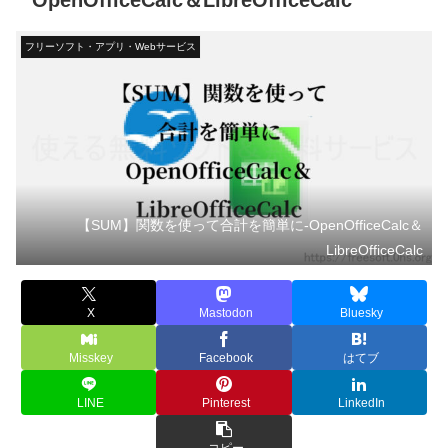
OpenOfficeCalc＆LibreOfficeCalc
フリーソフト・アプリ・Webサービス
【SUM】関数を使って合計を簡単に-OpenOfficeCalc＆
LibreOfficeCalc
X
Mastodon
Bluesky
Misskey
Facebook
はてブ
LINE
Pinterest
LinkedIn