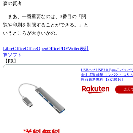
森の賢者
まあ、一番重要なのは、3番目の「閲
覧や印刷を制限することができる。」と
いうところが大きいかの。
LibreOffice
Office
OpenOffice
PDF
Writer
表計
算ソフト
【PR】
USBハブ USB3.0 Type-C バス
4in1 拡張 軽量 コンパクト スリム
理S) 送料無料 【SK19116】
楽天