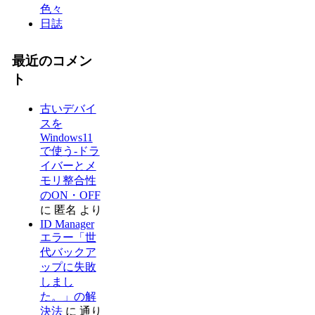
色々
日誌
最近のコメン
ト
古いデバイ
スを
Windows11
で使う-ドラ
イバーとメ
モリ整合性
のON・OFF
に
匿名
より
ID Manager
エラー「世
代バックア
ップに失敗
しまし
た。」の解
決法
に
通り