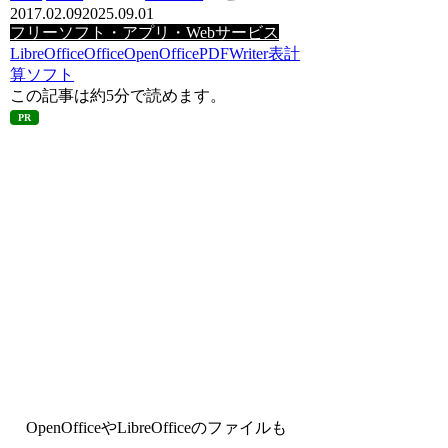
2017.02.09
2025.09.01
フリーソフト・アプリ・Webサービス
LibreOffice
Office
OpenOffice
PDF
Writer
表計
算ソフト
この記事は
約5分
で読めます。
PR
OpenOfficeやLibreOfficeのファイルも