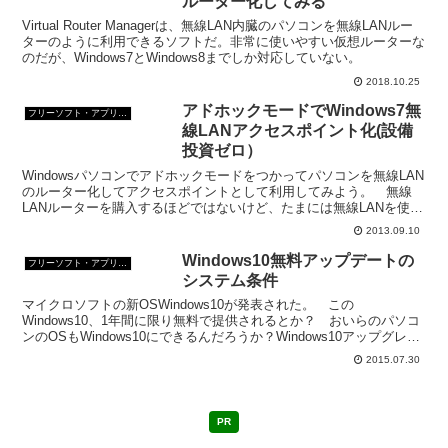
ルーター化してみる
Virtual Router Managerは、無線LAN内臓のパソコンを無線LANルー
ターのように利用できるソフトだ。非常に使いやすい仮想ルーターな
のだが、Windows7とWindows8までしか対応していない。
2018.10.25
アドホックモードでWindows7無
フリーソフト・アプリ・Webサービス
線LANアクセスポイント化(設備
投資ゼロ）
Windowsパソコンでアドホックモードをつかってパソコンを無線LAN
のルーター化してアクセスポイントとして利用してみよう。 無線
LANルーターを購入するほどではないけど、たまには無線LANを使っ
てインターネット接続したいなんて場合便利。 ...
2013.09.10
Windows10無料アップデートの
フリーソフト・アプリ・Webサービス
システム条件
マイクロソフトの新OSWindows10が発表された。 この
Windows10、1年間に限り無料で提供されるとか？ おいらのパソコ
ンのOSもWindows10にできるんだろうか？Windows10アップグレー
ド可能OSWindows 7 ま...
2015.07.30
PR