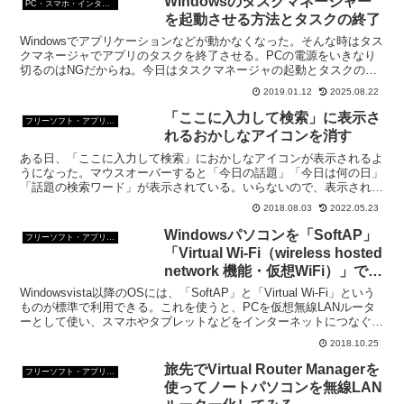
Windowsのタスクマネージャー
PC・スマホ・インターネットトラブルの解消方法
を起動させる方法とタスクの終了
Windowsでアプリケーションなどが動かなくなった。そんな時はタス
クマネージャでアプリのタスクを終了させる。PCの電源をいきなり
切るのはNGだからね。今日はタスクマネージャの起動とタスクの終
了法を復習しよう。
2019.01.12
2025.08.22
「ここに入力して検索」に表示さ
フリーソフト・アプリ・Webサービス
れるおかしなアイコンを消す
ある日、「ここに入力して検索」におかしなアイコンが表示されるよ
うになった。マウスオーバーすると「今日の話題」「今日は何の日」
「話題の検索ワード」が表示されている。いらないので、表示されな
いようにしたい。
2018.08.03
2022.05.23
Windowsパソコンを「SoftAP」
フリーソフト・アプリ・Webサービス
「Virtual Wi-Fi（wireless hosted
network 機能・仮想WiFi）」で無
線LANルーター化してAndroid末
Windowsvista以降のOSには、「SoftAP」と「Virtual Wi-Fi」という
端と通信
ものが標準で利用できる。これを使うと、PCを仮想無線LANルータ
ーとして使い、スマホやタブレットなどをインターネットにつなぐこ
とが可能だ。
2018.10.25
旅先でVirtual Router Managerを
フリーソフト・アプリ・Webサービス
使ってノートパソコンを無線LAN