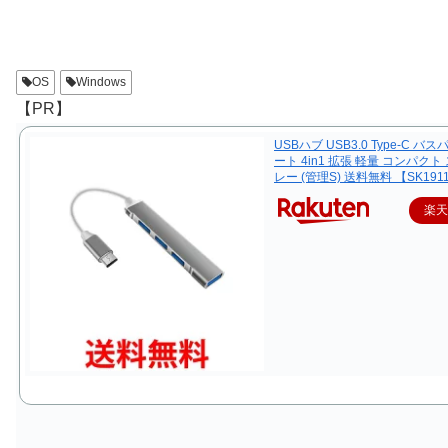
OS
Windows
【PR】
USBハブ USB3.0 Type-C バス
ート 4in1 拡張 軽量 コンパクト
レー (管理S) 送料無料 【SK191
楽