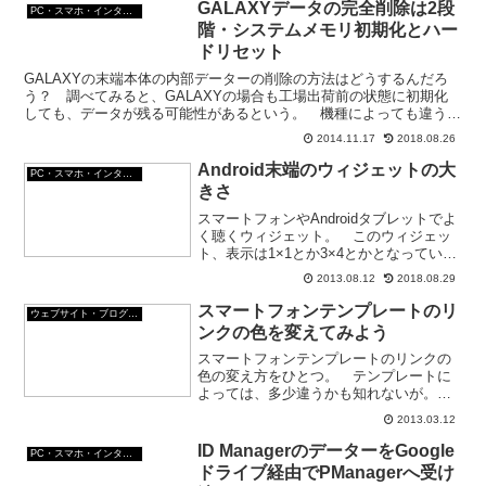
GALAXYデータの完全削除は2段
PC・スマホ・インターネットトラブルの解消方法
階・システムメモリ初期化とハー
ドリセット
GALAXYの末端本体の内部データーの削除の方法はどうするんだろ
う？ 調べてみると、GALAXYの場合も工場出荷前の状態に初期化
しても、データが残る可能性があるという。 機種によっても違うの
かもしれないが。 GALAXYのデータを完全に削除...
2014.11.17
2018.08.26
Android末端のウィジェットの大
PC・スマホ・インターネットトラブルの解消方法
きさ
スマートフォンやAndroidタブレットでよ
く聴くウィジェット。 このウィジェッ
ト、表示は1×1とか3×4とかとなってい
る。 この、ウィジェットの1×1とか、
2013.08.12
2018.08.29
3×4って、どういうことなんだろう？ ウ
ィジェットで、ジョルテの予定表をホー
スマートフォンテンプレートのリ
ウェブサイト・ブログ作成
ム画面...
ンクの色を変えてみよう
スマートフォンテンプレートのリンクの
色の変え方をひとつ。 テンプレートに
よっては、多少違うかも知れないが。
このサイトのテンプレートは、
2013.03.12
standardblack01_spというテンプレー
ト。スマートフォンテンプレートのリン
ID ManagerのデーターをGoogle
PC・スマホ・インターネットトラブルの解消方法
クの色を変える1...
ドライブ経由でPManagerへ受け