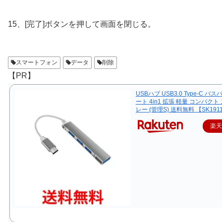
15、[完了]ボタンを押して画面を閉じる。
スマートフォン
データ
削除
【PR】
USBハブ USB3.0 Type-C バス
ート 4in1 拡張 軽量 コンパクト
レー (管理S) 送料無料 【SK191
楽