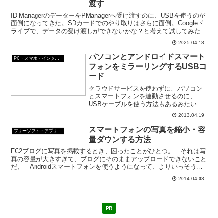
渡す
ID ManagerのデーターをPManagerへ受け渡すのに、USBを使うのが
面倒になってきた。SDカードでのやり取りはさらに面倒。Googleド
ライブで、データの受け渡しができないかな？と考えて試してみた。
割と簡単にできたのでご報告。
2025.04.18
パソコンとアンドロイドスマート
PC・スマホ・インターネットトラブルの解消方法
フォンをミラーリングするUSBコ
ード
クラウドサービスを使わずに、パソコン
とスマートフォンを連動させるのに、
USBケーブルを使う方法もあるみたい
だ。上海問屋で販売されているUSBケー
2013.04.19
ブル「DN-84254」
スマートフォンの写真を縮小・容
フリーソフト・アプリ・Webサービス
量ダウンする方法
FC2ブログに写真を掲載するとき、困ったことがひとつ。 それは写
真の容量が大きすぎて、ブログにそのままアップロードできないこと
だ。 Androidスマートフォンを使うようになって、よりいっそうそ
の傾向が顕著になった。 ブログのアップロードの...
2014.04.03
PR