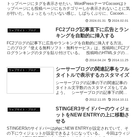
トップページにタグを表示させたい。WordPressテーマCocoonはト
ップページにも投稿ページにもカテゴリーしか表示されないことに気
が付いた。ちょっともったいない感じ。しばらくぶりに、Cocoonを
カスタマイズしてみよう。
2024.01.31
2024.02.01
FC2ブログ記事直下に広告とラン
ウェブサイト・ブログ作成
キングを自動的に挿入する
FC2ブログの記事下に広告やランキングを自動的に挿入する方法。
このブログ『使える無料ソフト・無料サービス』は、投稿時にFC2ブ
ログランキングのタグを貼り付けている。 投稿時のHTMLタグの貼
り付けはメリットもあるがデメリットもあって。 い...
2014.04.24
2014.11.25
シーサーブログの関連記事をフル
ウェブサイト・ブログ作成
タイトルで表示するカスタマイズ
シーサーブログの記事の下の関連記事の
タイトル文字数のカスタマイズをしてみ
よう。 シーザーブログの記事下の関連
記事は、文字数が指定されているため、
2012.11.05
2014.10.11
長いタイトルだと途中で切れてしま
う。 この、関連記事のタイトルの文字
STINGER3サイドバーのウィジェ
ウェブサイト・ブログ作成
数をフルタイトル表示する。 ...
ットをNEW ENTRYの上に移動さ
せる
STINGER3のサイドバーはphpにNEW ENTRYが設定されていて、そ
の下にウィジェットが設定できるようになっている。 今回はウィジ