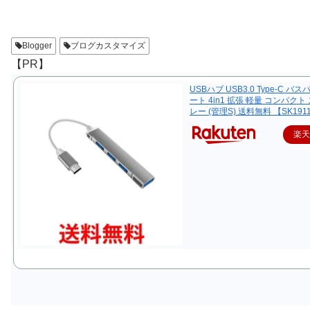
Blogger
ブログカスタマイズ
【PR】
USBハブ USB3.0 Type-C バス
ート 4in1 拡張 軽量 コンパクト
レー (管理S) 送料無料 【SK191
楽