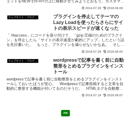
ェットをNEW ENTRYの上に移動させてみようとおもう。カスタマイ
ズするテーマSTINGER3カスタ...
2014.07.28
2018.09.09
プラグインを停止してテーマの
ウェブサイト・ブログ作成
Lazy Loadを使ったらさらにサイ
トの表示スピードが速くなった
「.htaccess」にコードを張り付けて、「gzip 圧縮のためのプラグイ
ン」を停止したら「サイトの表示速度が劇的にアップ」したという話
を先日書いた。 もっと、プラグインを減らせないかなあ。 そした
ら、もっとサイトの表示スピードが速くなる...
2018.07.28
2018.09.05
wordpressで記事を書く前に自動
ウェブサイト・ブログ作成
整形をとめるプラグインをインス
トール
wordpressで記事を書く前に自動整形をとめるプラグインをインスト
ールしておいたほうが安心。 Wordpressで記事投稿すると文章を自
動的に整形する機能が付いてるのだそうだ。 HTMLタグを自動整形
するならきちんとやってくれれば良いが...
2014.07.19
2018.09.07
PR