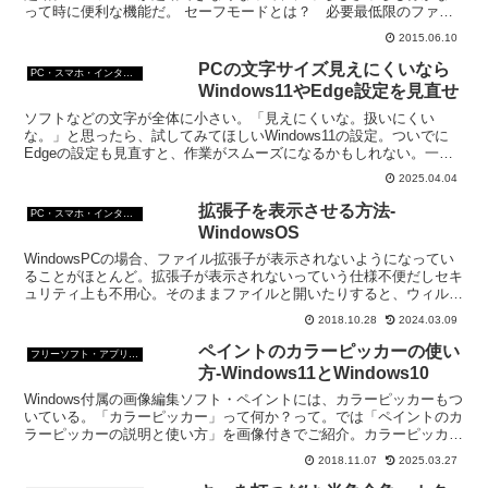
って時に便利な機能だ。 セーフモードとは？ 必要最低限のファイ
ルやデバイスドライバのみを読み込んでパソコンを起動する...
2015.06.10
PCの文字サイズ見えにくいなら
PC・スマホ・インターネットトラブルの解消方法
Windows11やEdge設定を見直せ
ソフトなどの文字が全体に小さい。「見えにくいな。扱いにくい
な。」と思ったら、試してみてほしいWindows11の設定。ついでに
Edgeの設定も見直すと、作業がスムーズになるかもしれない。一度
試してみて。PCは今、自分に合わせて設定する時代。
2025.04.04
拡張子を表示させる方法-
PC・スマホ・インターネットトラブルの解消方法
WindowsOS
WindowsPCの場合、ファイル拡張子が表示されないようになってい
ることがほとんど。拡張子が表示されないっていう仕様不便だしセキ
ュリティ上も不用心。そのままファイルと開いたりすると、ウィルス
などに感染することもある。表示させよう。
2018.10.28
2024.03.09
ペイントのカラーピッカーの使い
フリーソフト・アプリ・Webサービス
方-Windows11とWindows10
Windows付属の画像編集ソフト・ペイントには、カラーピッカーもつ
いている。「カラーピッカー」って何か？って。では「ペイントのカ
ラーピッカーの説明と使い方」を画像付きでご紹介。カラーピッカー
の使い方を覚えると便利なこと間違いなし。
2018.11.07
2025.03.27