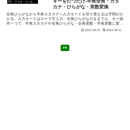
キーを打つだけ-半角全角・カタ
PC・スマホ・インターネットトラブルの解消方法
カナ・ひらがな・英数変換
全角ひらがなから半角カタカナへ入力モードを切り替えるは手間がか
かる。入力モードはローマ字入力・全角ひらがなのままでも、キー操
作一つで、半角カタカナや全角ひらがな・全角英数・半角英数に変換
できる。この操作を覚えると作業速度が大幅に早くなるよ。
2022.09.02
2022.09.11
PR