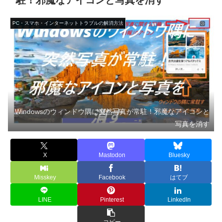
駐！邪魔なアイコンと写真を消す
PC・スマホ・インターネットトラブルの解消方法
Windowsのウィンドウ隅に突然写真が常駐！邪魔なアイコンと
写真を消す
X
Mastodon
Bluesky
Misskey
Facebook
はてブ
LINE
Pinterest
LinkedIn