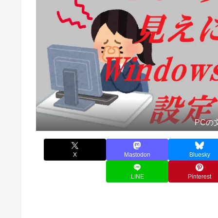
PCの
X
Mastodon
Bluesky
LINE
Pinterest