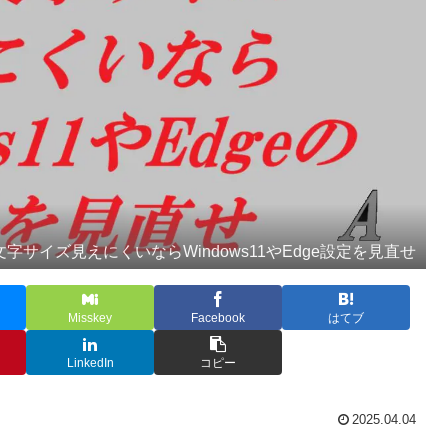
文字サイズ見えにくいならWindows11やEdge設定を見直せ
Misskey
Facebook
はてブ
LinkedIn
コピー
2025.04.04