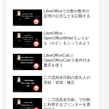
LibreOfficeで分数や数学の
定理の公式などを記載する
LibreOffice・
OpenOfficeWriterでふりが
な（ルビ）をふってみよう
LibreOfficeCalcと
OpenOfficeCalcで条件付き
書式を使う
二刀流宛名印刷の差出人の
登録・追加・修正
「二刀流宛名印刷」で印刷
に利用するプリンターを選