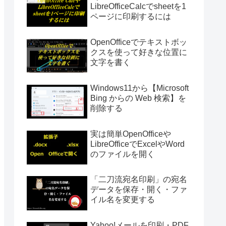
LibreOfficeCalcでsheetを1
ページに印刷するには
OpenOfficeでテキストボッ
クスを使って好きな位置に
文字を書く
Windows11から【Microsoft
Bing からの Web 検索】を
削除する
実は簡単OpenOfficeや
LibreOfficeでExcelやWord
のファイルを開く
「二刀流宛名印刷」の宛名
データを保存・開く・ファ
イル名を変更する
Yahoo!メールを印刷・PDF