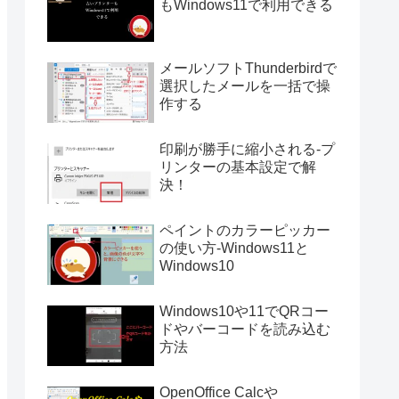
もWindows11で利用できる
メールソフトThunderbirdで
選択したメールを一括で操
作する
印刷が勝手に縮小される-プ
リンターの基本設定で解
決！
ペイントのカラーピッカー
の使い方-Windows11と
Windows10
Windows10や11でQRコー
ドやバーコードを読み込む
方法
OpenOffice Calcや