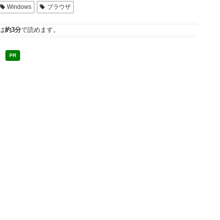
Windows
ブラウザ
は
約3分
で読めます。
PR