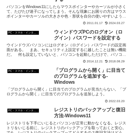
パソコンをWindows11にしたらマウスポインターやカーソルが小さく
て、たびたび迷子になってしまう。そんな現象にお困りの方はマウス
ポインターやカーソルの大きさや色・形状を自分の使いやすいように
変えたらいかがかな？早速変えてみよう。
2011.01.17
2024.03.27
ウィンドウズPCのログオン（ロ
PC・スマホ・インターネットトラブルの解消方法
グイン）パスワードを設定する
ウインドウズパソコンにはログオン（ログイン）パスワードの設定画
面がある。 まあ、セキュリティ上設定するに越したことは無い機能
だ。 何も設定していないと、パソコンを起動しただけで、パソコン
の中身が丸見えと言うことになる。 今回はWindows...
2014.12.21
2018.08.29
「プログラムから開く」に目当て
PC・スマホ・インターネットトラブルの解消方法
のプログラムを追加する-
Windows
「プログラムから開く」に目当てのプログラムが見当たらない。「プ
ログラムから開く」に目当てのプログラムを追加しよう。
2022.03.20
レジストリのバックアップと復旧
PC・スマホ・インターネットトラブルの解消方法
方法-Windows11
レジストリを下手にいじるとパソコンが正常に動かなくなる。レジス
トリをいじる前に、レジストリのバックアップを取っておくと安心。
でも、レジストリのバックアップってどうするの？復旧方法はどうす