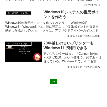
る？
2024.05.14
Windows10システムの復元ポイ
PC・スマホ・インターネットトラブルの解消方法
ントを作ろう
Windows10の復元ポイントを作ってみよう。 WindowsXP・
Windows7・Windows8では、特に設定なしで復元ポイントが毎週自
動的に作成されていた。 さらに、アプリやドライバーのインストー
ルなど、PC で変更操作が検出され...
2017.11.13
2018.08.30
20年越しの古いプリンターも
PC・スマホ・インターネットトラブルの解消方法
Windows11で利用できる
家のプリンターは古い.「Cannon Inkjet
PIXS ip3100」という機種で、20年近くは
使っている。Windows11で、20年も前の
プリンターは使えるのか？と思ったが、
2024.03.11
2025.08.27
Windows11で利用できている。
PR