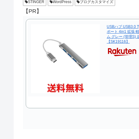
STINGER
WordPress
ブログカスタマイズ
【PR】
USBハブ USB3.0 
ポート 4in1 拡張
ム グレー (管理S)
【SK19116】