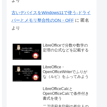
より
古いデバイスをWindows11で使う-ドライ
バーとメモリ整合性のON・OFF
に
匿名
より
LibreOfficeで分数や数学の
定理の公式などを記載する
LibreOffice・
OpenOfficeWriterでふりが
な（ルビ）をふってみよう
LibreOfficeCalcと
OpenOfficeCalcで条件付き
書式を使う
二刀流宛名印刷の差出人の