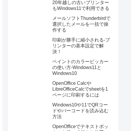
20年越しの古いプリンター
もWindows11で利用できる
メールソフトThunderbirdで
選択したメールを一括で操
作する
印刷が勝手に縮小される-プ
リンターの基本設定で解
決！
ペイントのカラーピッカー
の使い方-Windows11と
Windows10
OpenOffice Calcや
LibreOfficeCalcでsheetを1
ページに印刷するには
Windows10や11でQRコー
ドやバーコードを読み込む
方法
OpenOfficeでテキストボッ