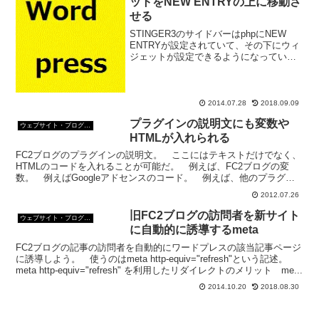
ットをNEW ENTRYの上に移動さ
せる
STINGER3のサイドバーはphpにNEW
ENTRYが設定されていて、その下にウィ
ジェットが設定できるようになってい
る。 今回はウィジェットをNEW
ENTRYの上に移動させてみようとおも
う。カスタマイズするテーマSTINGER3
カスタ...
2014.07.28
2018.09.09
プラグインの説明文にも変数や
ウェブサイト・ブログ作成
HTMLが入れられる
FC2ブログのプラグインの説明文。 ここにはテキストだけでなく、
HTMLのコードを入れることが可能だ。 例えば、FC2ブログの変
数。 例えばGoogleアドセンスのコード。 例えば、他のプラグイ
ンのHTML。 プラグインのタイトルには、文字...
2012.07.26
旧FC2ブログの訪問者を新サイト
ウェブサイト・ブログ作成
に自動的に誘導するmeta
FC2ブログの記事の訪問者を自動的にワードプレスの該当記事ページ
に誘導しよう。 使うのはmeta http-equiv="refresh"という記述。
meta http-equiv="refresh" を利用したリダイレクトのメリット me...
2014.10.20
2018.08.30