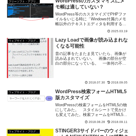
WordPressのカスタマイズにメ
フリーソフト・アプリ・Webサービス
モ帳は適していない？
WordPress等のカスタマイズでPHPファ
イルをいじる時に「Windows付属のメモ
帳以外のテキストエディタを利用する」
って昔から言われているけど、なぜ、メ
2025.03.19
モ帳ではダメなんだろう？最近のメモ帳
（notepad）は高機能なのに。
Lazy Loadで画像が読み込まれな
ウェブサイト・ブログ作成
くなる可能性
昔の記事をたまたま見ていたら、画像が
読み込まれていない。 画像の部分が空
白の部分になっている。 一体何の不都
合？投稿画面ではちゃんと画像が貼られ
ているのに画像が表示されない 画像が
出てこなくなったページをリロードして
も画像が出てこない。 サ...
2018.07.30
2018.09.05
WordPress検索フォームHTML5
ウェブサイト・ブログ作成
版カスタマイズ
WordPressの検索フォームをHTML5の物
にしてみた。 スタイルシートで見かけ
も変えてみた。検索フォームをHTML5版
に変えた理由 WordPressの検索フォー
2018.08.28
2018.09.11
ムは、ウィジットなどで簡単に表示する
ことができる。 でも、今回コードを
STINGER3サイドバーのウィジェ
ウェブサイト・ブログ作成
見...