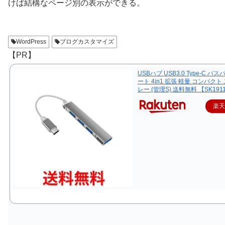
けば結構なページ別の表示ができる。
WordPress
ブログカスタマイズ
【PR】
USBハブ USB3.0 Type-C バス
ート 4in1 拡張 軽量 コンパクト
レー (管理S) 送料無料 【SK191
楽