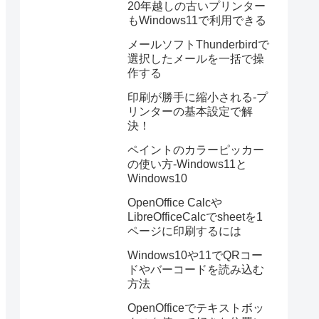
20年越しの古いプリンター
もWindows11で利用できる
メールソフトThunderbirdで
選択したメールを一括で操
作する
印刷が勝手に縮小される-プ
リンターの基本設定で解
決！
ペイントのカラーピッカー
の使い方-Windows11と
Windows10
OpenOffice Calcや
LibreOfficeCalcでsheetを1
ページに印刷するには
Windows10や11でQRコー
ドやバーコードを読み込む
方法
OpenOfficeでテキストボッ