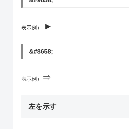
&#9658;
►
表示例）
&#8658;
⇒
表示例）
左を示す