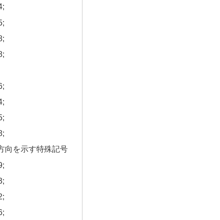
4;
5;
8;
8;
6;
4;
5;
8;
方向を示す特殊記号
9;
3;
2;
6;