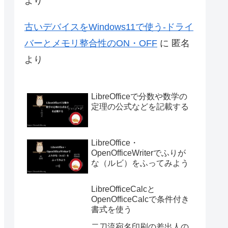
より
古いデバイスをWindows11で使う-ドライ
バーとメモリ整合性のON・OFF
に
匿名
より
LibreOfficeで分数や数学の
定理の公式などを記載する
LibreOffice・
OpenOfficeWriterでふりが
な（ルビ）をふってみよう
LibreOfficeCalcと
OpenOfficeCalcで条件付き
書式を使う
二刀流宛名印刷の差出人の