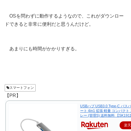
OSを問わずに動作するようなので、これがダウンロー
ドできると非常に便利だと思うんだけど。
あまりにも時間がかかりすぎる。
スマートフォン
【PR】
USBハブ USB3.0 Type-C バス
ート 4in1 拡張 軽量 コンパクト
レー (管理S) 送料無料 【SK191
楽