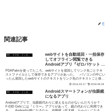
F
関連記事
webサイトを自動巡回・一括保存
PC・スマホ・インターネットトラブルの解消方法
してオフライン閲覧できる
Androidアプリ『ゼロパケット ブ
ラウザ』
PDAPalmを使ってたころ、webサイトを巡回してリンク先ごとテキ
ストファイルとして保存できるアプリがあった。 パソコンの中にい
ったん巡回したwebサイトのテキストをリンク先のテキストごと保存
して、それをパーム末端に同期すると末端のほうで...
2014.03.17
2018.08.29
Androidスマートフォンが虫眼鏡
PC・スマホ・インターネットトラブルの解消方法
になるアプリ
Androidアプリで、虫眼鏡代わりに使えるものがないんだろうか？
F-03D Girls’には『ミラー』アプリがあって、鏡の代わりに利用でき
る。 Androidが鏡になるなら、虫眼鏡（拡大鏡、ルーペ）になるア