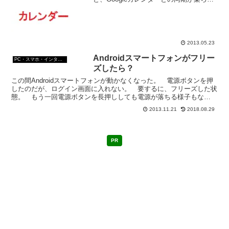
い。 ［Google Apps Migration for Mi...
2013.05.23
Androidスマートフォンがフリー
PC・スマホ・インターネットトラブルの解消方法
ズしたら？
この間Androidスマートフォンが動かなくなった。 電源ボタンを押
したのだが、ログイン画面に入れない。 要するに、フリーズした状
態。 もう一回電源ボタンを長押ししても電源が落ちる様子もな
く・・・。 さて、こんな場合のAndroid末端の強...
2013.11.21
2018.08.29
PR