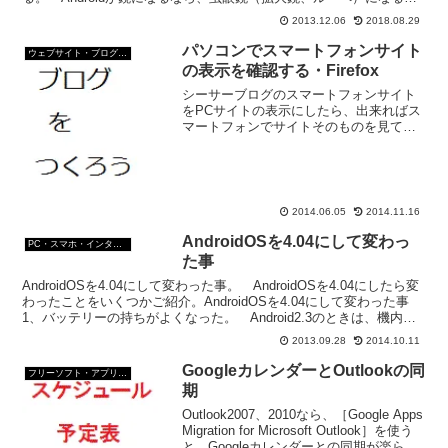
プリがあっても良いんじゃなかろ...
2013.12.06
2018.08.29
パソコンでスマートフォンサイト
ウェブサイト・ブログ作成
の表示を確認する・Firefox
シーサーブログのスマートフォンサイト
をPCサイトの表示にしたら、出来ればス
マートフォンでサイトそのものを見てみ
てほしい。 が、管理人のように、普段
スマートフォンでサイトを見ない人でも
スマートフォンでの表示を確認する方法
がある。Firefox...
2014.06.05
2014.11.16
AndroidOSを4.04にして変わっ
PC・スマホ・インターネットトラブルの解消方法
た事
AndroidOSを4.04にして変わった事。 AndroidOSを4.04にしたら変
わったことをいくつかご紹介。AndroidOSを4.04にして変わった事
1、バッテリーの持ちがよくなった。 Android2.3のときは、機内モ
ードにして...
2013.09.28
2014.10.11
GoogleカレンダーとOutlookの同
フリーソフト・アプリ・Webサービス
期
Outlook2007、2010なら、［Google Apps
Migration for Microsoft Outlook］を使う
と、Googleカレンダーとの同期が楽らし