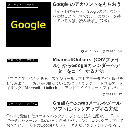
でご報告。
Google のアカウントをもらおう
ウェブサイト・ブログ作成
サイトを作ったら、Googleのアカウント
を収得しよう（すでに、アカウントを持
っている人は、読み飛ばしてOK）。
GoogleAdsenseはGoogleの提供している
検索連動型およびコンテンツ連動型広告
の広告配信サービスの総称。 Goog...
2011.05.28
2014.10.24
MicrosoftOutlook（CSVファイ
フリーソフト・アプリ・Webサービス
ル）からGoogleカレンダーへデ
ーターをコピーする方法
さてここで、色々とある、スケジュールソフトのデータのやり取りを
してみよう。 おいらの使っているのは、1.ガラケー＝ドコモケータ
イリンク2.Microsoft Outlook。 アンドロイドスマートフォンのス
ケジュールとスケジュールデーターは...
2013.04.27
Gmailを他のwebメールやメール
フリーソフト・アプリ・Webサービス
ソフトにバックアップする方法
Gmailで受信したメールをバックアップする方法をご紹介。 Gmail
で受信したメール、念のために自分のパソコンにもバックアップして
おきたい。 天下のGoogleといえど、どんなアクシデントがあるか
わからない。 メールもバックアップしておき...