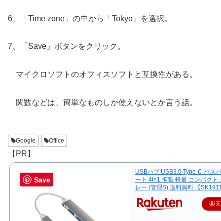
6、「Time zone」の中から「Tokyo」を選択。
7、「Save」ボタンをクリック。
マイクロソフトのオフィスソフトと互換性がある。
関数などは、簡単なものしか使えないとか言う話。
Google
Office
【PR】
USBハブ USB3.0 Type-C バス
Save
ート 4in1 拡張 軽量 コンパクト
レー (管理S) 送料無料 【SK191
楽