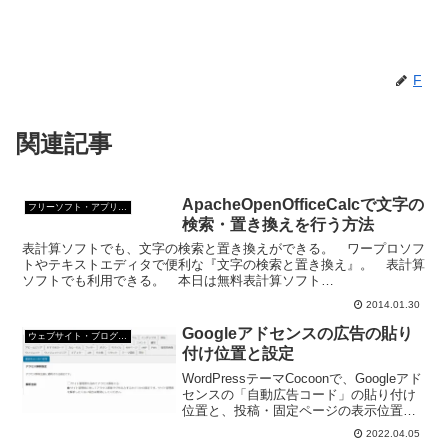
F
関連記事
ApacheOpenOfficeCalcで文字の
フリーソフト・アプリ・Webサービス
検索・置き換えを行う方法
表計算ソフトでも、文字の検索と置き換えができる。 ワープロソフ
トやテキストエディタで便利な『文字の検索と置き換え』。 表計算
ソフトでも利用できる。 本日は無料表計算ソフト
ApacheOpenOfficeCalcで文字の検索と置き換えを行う方...
2014.01.30
Googleアドセンスの広告の貼り
ウェブサイト・ブログ作成
付け位置と設定
WordPressテーマCocoonで、Googleアド
センスの「自動広告コード」の貼り付け
位置と、投稿・固定ページの表示位置の
「広告の表示数を制御する」をどうした
2022.04.05
らよいのか悩んだ。ようやく解決したの