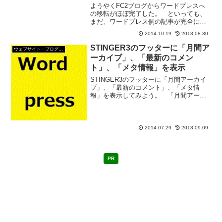
ようやくFC2ブログからワードプレスへ
の移転がほぼ完了した。 といっても、
まだ、ワードプレス側の記事が完全には
修正していないんだけど。 タグとかカ
2014.10.19
2018.08.30
テゴリーとか、ほとんどの記事は未分類
のまま。 記事の修正は、少しずつして
STINGER3のフッターに「月間ア
ウェブサイト・ブログ作成
行くつもりだ。 今日は...
ーカイブ」、「最新のコメン
ト」、「メタ情報」を表示
STINGER3のフッターに「月間アーカイ
ブ」、「最新のコメント」、「メタ情
報」を表示してみよう。 「月間アーカ
イブ」は横に並べて表示。 「最新のコ
メント」、「メタ情報」は2つを横に並べ
る。月間アーカイブをフッターに横なら
べで表示する1.f...
2014.07.29
2018.09.09
PR