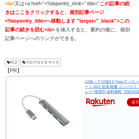
</a>
又は<a href="<%topentry_rlink>" title="
この記事の続
きはここをクリックすると、個別記事ページ
<%topentry_title>へ移動します "target="_blank">この
記事の続きを読む</a>
を挿入すると、要約の後に、個別
記事ページへのリンクができる。
FC2
ブログカスタマイズ
【PR】
USBハブ USB3.0 Type-C バス
ート 4in1 拡張 軽量 コンパクト
レー (管理S) 送料無料 【SK191
楽