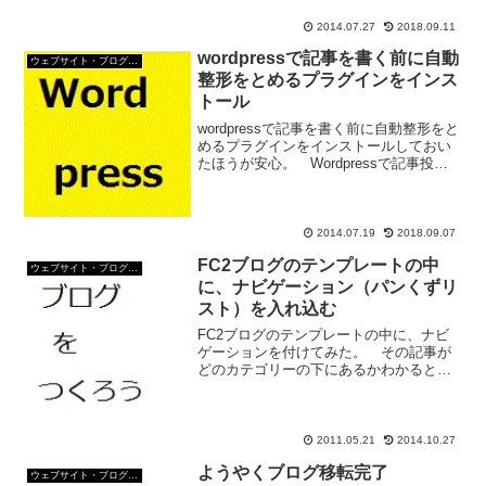
の管理画面に入れなくなったとき一番...
2014.07.27
2018.09.11
wordpressで記事を書く前に自動
ウェブサイト・ブログ作成
整形をとめるプラグインをインス
トール
wordpressで記事を書く前に自動整形をと
めるプラグインをインストールしておい
たほうが安心。 Wordpressで記事投稿
すると文章を自動的に整形する機能が付
いてるのだそうだ。 HTMLタグを自動整
形するならきちんとやってくれれば良い
が...
2014.07.19
2018.09.07
FC2ブログのテンプレートの中
ウェブサイト・ブログ作成
に、ナビゲーション（パンくずリ
スト）を入れ込む
FC2ブログのテンプレートの中に、ナビ
ゲーションを付けてみた。 その記事が
どのカテゴリーの下にあるかわかるとい
う代物。 いわゆる、パンくずリストと
いうやつだ。 テンプレートによって
は、すでに実装されているものもあるの
だが･･･。<!--no...
2011.05.21
2014.10.27
ようやくブログ移転完了
ウェブサイト・ブログ作成