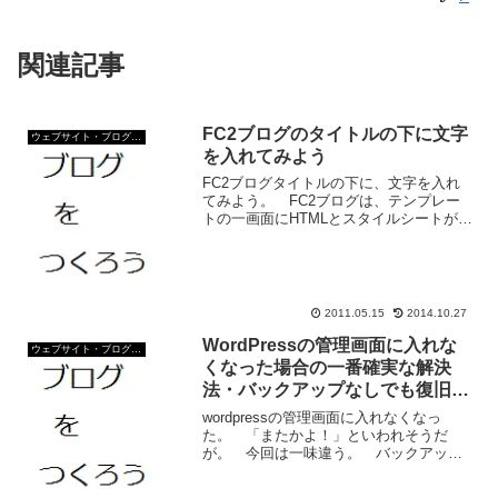
関連記事
FC2ブログのタイトルの下に文字
ウェブサイト・ブログ作成
を入れてみよう
FC2ブログタイトルの下に、文字を入れ
てみよう。 FC2ブログは、テンプレー
トの一画面にHTMLとスタイルシートが上
下に分かれて記載されている。 クリッ
クひとつでテンプレートの複製を作る機
能があるので、デフォルトのテンプレー
トをカスタマイズ...
2011.05.15
2014.10.27
WordPressの管理画面に入れな
ウェブサイト・ブログ作成
くなった場合の一番確実な解決
法・バックアップなしでも復旧で
きる
wordpressの管理画面に入れなくなっ
た。 「またかよ！」といわれそうだ
が。 今回は一味違う。 バックアップ
なし！でも復旧できた。 このwordpress
復旧方法phpの編集ミスなどでwordpress