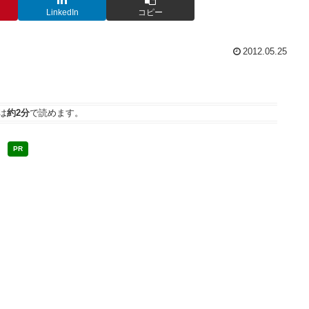
LinkedIn
コピー
2012.05.25
は
約2分
で読めます。
PR