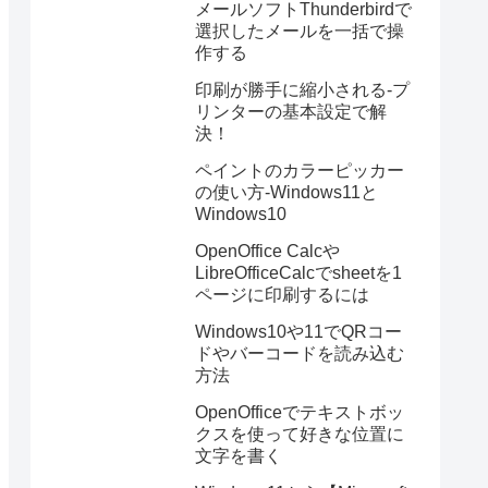
メールソフトThunderbirdで
選択したメールを一括で操
作する
印刷が勝手に縮小される-プ
リンターの基本設定で解
決！
ペイントのカラーピッカー
の使い方-Windows11と
Windows10
OpenOffice Calcや
LibreOfficeCalcでsheetを1
ページに印刷するには
Windows10や11でQRコー
ドやバーコードを読み込む
方法
OpenOfficeでテキストボッ
クスを使って好きな位置に
文字を書く