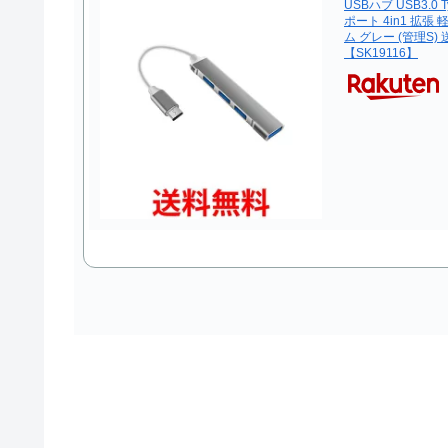
USBハブ USB3.0 
ポート 4in1 拡張
ム グレー (管理S)
【SK19116】