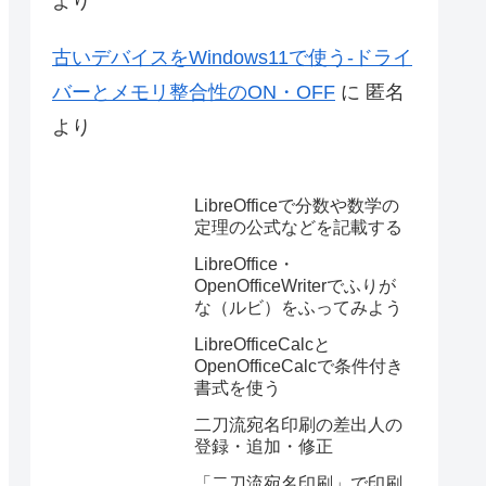
より
古いデバイスをWindows11で使う-ドライ
バーとメモリ整合性のON・OFF
に
匿名
より
LibreOfficeで分数や数学の
定理の公式などを記載する
LibreOffice・
OpenOfficeWriterでふりが
な（ルビ）をふってみよう
LibreOfficeCalcと
OpenOfficeCalcで条件付き
書式を使う
二刀流宛名印刷の差出人の
登録・追加・修正
「二刀流宛名印刷」で印刷