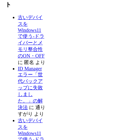
ト
古いデバイ
スを
Windows11
で使う-ドラ
イバーとメ
モリ整合性
のON・OFF
に
匿名
より
ID Manager
エラー「世
代バックア
ップに失敗
しまし
た。」の解
決法
に
通り
すがり
より
古いデバイ
スを
Windows11
で使う-ドラ