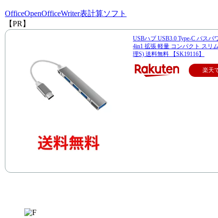
Office
OpenOffice
Writer
表計算ソフト
【PR】
USBハブ USB3.0 Type-C バス
4in1 拡張 軽量 コンパクト スリム
理S) 送料無料 【SK19116】
楽天