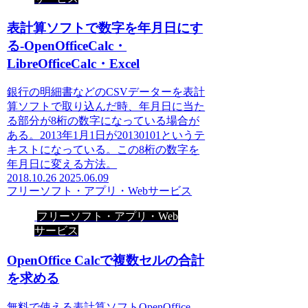
表計算ソフトで数字を年月日にす
る-OpenOfficeCalc・
LibreOfficeCalc・Excel
銀行の明細書などのCSVデーターを表計
算ソフトで取り込んだ時、年月日に当た
る部分が8桁の数字になっている場合が
ある。2013年1月1日が20130101というテ
キストになっている。この8桁の数字を
年月日に変える方法。
2018.10.26
2025.06.09
フリーソフト・アプリ・Webサービス
フリーソフト・アプリ・Web
サービス
OpenOffice Calcで複数セルの合計
を求める
無料で使える表計算ソフトOpenOffice