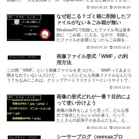
いうことらしいのでCipher.exe...
2014.05.23
2018.08.29
なぜ起こる？ゴミ箱に削除したフ
PC・スマホ・インターネットトラブルの解消方法
ァイルがない＆ごみ箱が無い
WindowsPCで削除したファイル等は基本
的に「ごみ箱」に入る。なので、削除し
たファイルが必要になったらごみ箱を探
せば見つかる。でも、「ゴミ箱にファイ
2015.07.15
2025.10.17
ルがない」「ごみ箱が見つからない」な
んてこともあるらしい。なぜ？どうすれ
画像ファイル形式「WMF」の利
フリーソフト・アプリ・Webサービス
ばいい？
用方法
この間「WMF」という画像ファイルを見つけた。 WMFってあまり
聞きなれていないんだけど。 いったいどんな画像ファイルなんだろ
う？ちなみにこれは、クリップアートファクトリーというサイトで見
つけたWMF画像。WMFとは？"Microsoft社...
2014.12.01
画像の形式どれが一番？目的によ
PC・スマホ・インターネットトラブルの解消方法
って使い分けよう
画像の保存をしようと思って、どんな形
式で保存したらいいのか迷う。だって、
たくさんの拡張子があるんだもん。え、
それぞれの画像や目的によって一番いい
2011.01.11
2022.04.30
拡張子をつければいいんだって？どんな
時に、どの形式で保存すればいいんだ
シーサーブログ（seesaaブロ
ウェブサイト・ブログ作成