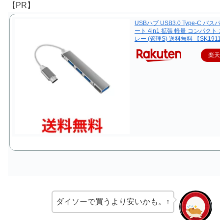
【PR】
USBハブ USB3.0 Type-C バス
ート 4in1 拡張 軽量 コンパクト
レー (管理S) 送料無料 【SK191
楽
ダイソーで買うより安いかも。↑