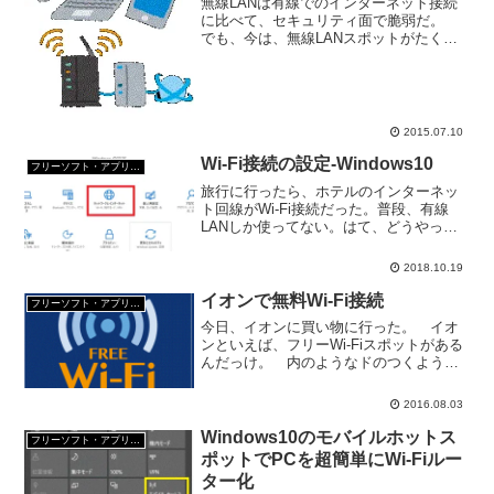
無線LANは有線でのインターネット接続
に比べて、セキュリティ面で脆弱だ。
でも、今は、無線LANスポットがたくさ
んある。 じゃあ、安全に無線LANを使
うにはどうしたらいいか？ 無線LANを安
全に使うために、暗号化の設定を確認し
よう 旅先な...
2015.07.10
Wi-Fi接続の設定-Windows10
フリーソフト・アプリ・Webサービス
旅行に行ったら、ホテルのインターネッ
ト回線がWi-Fi接続だった。普段、有線
LANしか使ってない。はて、どうやって
パソコンをWi-Fiで接続するんだっけ？忘
れないようにWindows10でのWi-Fi接続の
2018.10.19
設定についてメモしておく。
イオンで無料Wi-Fi接続
フリーソフト・アプリ・Webサービス
今日、イオンに買い物に行った。 イオ
ンといえば、フリーWi-Fiスポットがある
んだっけ。 内のようなドのつくような
田舎のイオンでもフリーWi-Fiスポットが
あるので、たぶんほとんどのイオンには
2016.08.03
フリーWi-Fiスポットがあると思う。 イ
オンの...
Windows10のモバイルホットス
フリーソフト・アプリ・Webサービス
ポットでPCを超簡単にWi-Fiルー
ター化