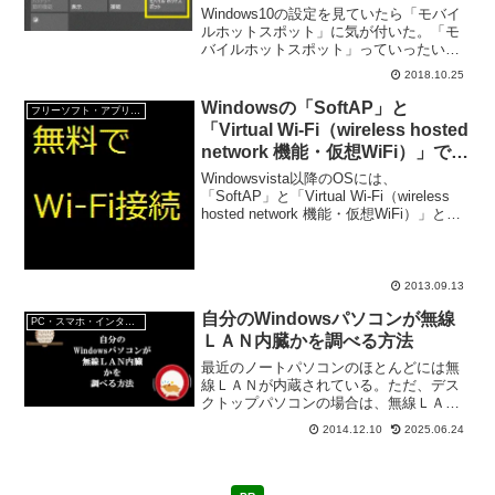
Windows10の設定を見ていたら「モバイ
ルホットスポット」に気が付いた。「モ
バイルホットスポット」っていったい
何？「モバイルホットスポット」をONに
2018.10.25
すれば、Windows10を仮想無線LANルー
ターとして利用できるってこと？
Windowsの「SoftAP」と
フリーソフト・アプリ・Webサービス
「Virtual Wi-Fi（wireless hosted
network 機能・仮想WiFi）」で何
ができる？
Windowsvista以降のOSには、
「SoftAP」と「Virtual Wi-Fi（wireless
hosted network 機能・仮想WiFi）」とい
うものが標準で利用できる。 Windows7
や8でも「SoftAP」と「Vir...
2013.09.13
自分のWindowsパソコンが無線
PC・スマホ・インターネットトラブルの解消方法
ＬＡＮ内臓かを調べる方法
最近のノートパソコンのほとんどには無
線ＬＡＮが内蔵されている。ただ、デス
クトップパソコンの場合は、無線ＬＡＮ
が内蔵されていない場合もある。無線Ｌ
2014.12.10
2025.06.24
ＡＮが内蔵されてるか、判らないって時
に無線ＬＡＮが内蔵されているか調べる
方法をご紹介。