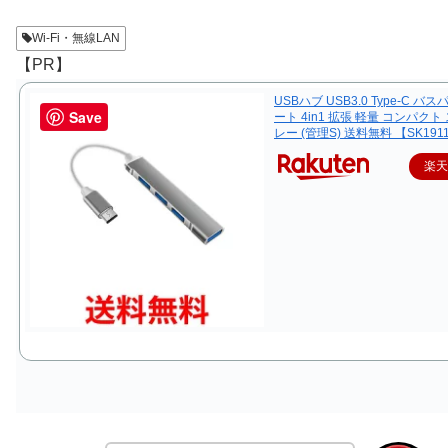
Wi-Fi・無線LAN
【PR】
USBハブ USB3.0 Type-C バス
Save
ート 4in1 拡張 軽量 コンパクト
レー (管理S) 送料無料 【SK191
楽