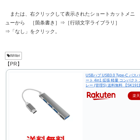
または、右クリックして表示されたショートカットメニ
ューから ［箇条書き］⇒［行頭文字ライブラリ］
⇒「なし」をクリック。
Writer
【PR】
USBハブ USB3.0 Type-C バス
ート 4in1 拡張 軽量 コンパクト
レー (管理S) 送料無料 【SK191
楽