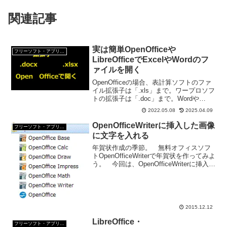
関連記事
実は簡単OpenOfficeや
フリーソフト・アプリ・Webサービス
LibreOfficeでExcelやWordのフ
ァイルを開く
OpenOfficeの場合、表計算ソフトのファ
イル拡張子は「.xls」まで。ワープロソフ
トの拡張子は「.doc」まで。Wordや
Excelと拡張子が対応していないけど、
2022.05.08
2025.04.09
OpenOfficeでファイルを開くにはどうし
たらいい？
OpenOfficeWriterに挿入した画像
フリーソフト・アプリ・Webサービス
に文字を入れる
年賀状作成の季節。 無料オフィスソフ
トOpenOfficeWriterで年賀状を作ってみよ
う。 今回は、OpenOfficeWriterに挿入し
た画像に文字を入れる方法について。
OpenOfficeWriterに挿入した画像に文字を
入れる1...
2015.12.12
LibreOffice・
フリーソフト・アプリ・Webサービス