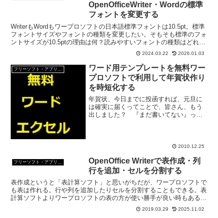
OpenOfficeWriter・Wordの標準
フォントを変更する
WriterもWordもワープロソフトの日本語標準フォントは10.5pt。標準
フォントサイズやフォントの種類を変更したい。そもそも標準のフォ
ントサイズが10.5ptの理由は何？読みやすいフォントの種類はどれ？
という疑問についても調べてみた。
2024.03.22
2026.01.03
ワード用テンプレートを無料ワー
フリーソフト・アプリ・Webサービス
プロソフトで利用して年賀状作り
を時短化する
年賀状、今日までに投函すれば、元旦に
は確実に届くってことで、皆さん、もう
出しました？ 『まだ書いてない』って
人、いっそのこと、電子メールにするの
も手だが、がんばって、明日の朝までに
作ってみる? いや、だって、経験的に、
２８日ごろまでに出せば...
2010.12.25
OpenOffice Writerで表作成・列
フリーソフト・アプリ・Webサービス
行を追加・セルを分割する
表作成というと「表計算ソフト」と思いがちだが、ワープロソフトで
も表は作れる。行や列を追加したりセルを分割することもできる。表
計算ソフトよりワープロソフトの表の方が使い勝手が良い時もある。
OpenOfficeWriterで表を作ってみよう。
2019.03.29
2025.11.02