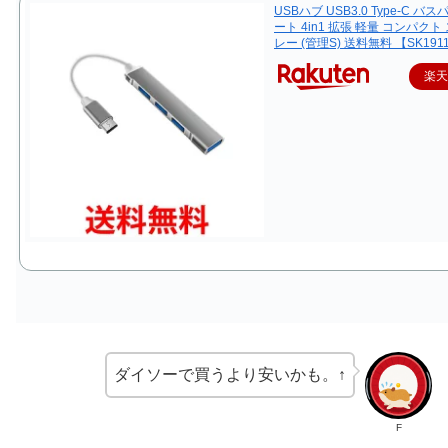
USBハブ USB3.0 Type-C バス
ート 4in1 拡張 軽量 コンパクト
レー (管理S) 送料無料 【SK191
楽
ダイソーで買うより安いかも。↑
F