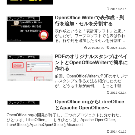
ソフト）のデーターをＣＳＶ形式で保
存...
2015.02.15
OpenOffice Writerで表作成・列
フリーソフト・アプリ・Webサービス
行を追加・セルを分割する
表作成というと「表計算ソフト」と思い
がちだが、ワープロソフトでも表は作れ
る。行や列を追加したりセルを分割する
こともできる。表計算ソフトよりワープ
2019.03.29
2025.11.02
ロソフトの表の方が使い勝手が良い時も
ある。OpenOfficeWriterで表を作ってみよ
PDFのオリジナルスタンプはペイ
フリーソフト・アプリ・Webサービス
う。
ントとOpenOfficeWriterで簡単に
作れる
前回、OpenOfficeWriterでPDFのオリジナ
ルスタンプを作る方法を紹介したのだ
が、どうも手順が面倒。 もっと手軽
に、PDFのオリジナルスタンプを作るこ
2017.02.14
とができないだろうか？といろいろとや
ってみた。 そしたら、ペイントと
OpenOffice.orgからLibreOffice
フリーソフト・アプリ・Webサービス
OpenO...
とApache OpenOfficeへ
OpenOffice.orgの開発が終了し、二つのプロジェクトに分かれた。
ひとつは、LibreOffice。 もうひとつは、Apache OpenOffice。
LibreOfficeもApacheOpenOfficeもMicrosoft...
2014.01.16