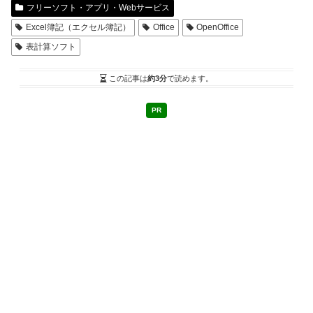
フリーソフト・アプリ・Webサービス
Excel簿記（エクセル簿記）
Office
OpenOffice
表計算ソフト
この記事は
約3分
で読めます。
PR