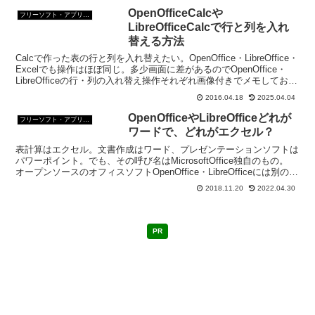
OpenOfficeCalcや
フリーソフト・アプリ・Webサービス
LibreOfficeCalcで行と列を入れ
替える方法
Calcで作った表の行と列を入れ替えたい。OpenOffice・LibreOffice・
Excelでも操作はほぼ同じ。多少画面に差があるのでOpenOffice・
LibreOfficeの行・列の入れ替え操作それぞれ画像付きでメモしてお
く。
2016.04.18
2025.04.04
OpenOfficeやLibreOfficeどれが
フリーソフト・アプリ・Webサービス
ワードで、どれがエクセル？
表計算はエクセル。文書作成はワード、プレゼンテーションソフトは
パワーポイント。でも、その呼び名はMicrosoftOffice独自のもの。
オープンソースのオフィスソフトOpenOffice・LibreOfficeには別の呼
び名がある。
2018.11.20
2022.04.30
PR