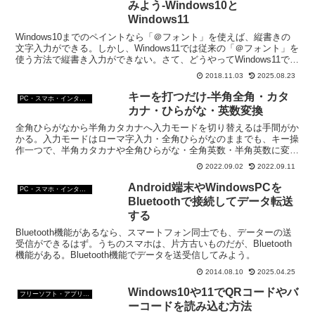
みよう-Windows10と
Windows11
Windows10までのペイントなら「＠フォント」を使えば、縦書きの
文字入力ができる。しかし、Windows11では従来の「＠フォント」を
使う方法で縦書き入力ができない。さて、どうやってWindows11で縦
書きの文字を入れる？
2018.11.03
2025.08.23
キーを打つだけ-半角全角・カタ
PC・スマホ・インターネットトラブルの解消方法
カナ・ひらがな・英数変換
全角ひらがなから半角カタカナへ入力モードを切り替えるは手間がか
かる。入力モードはローマ字入力・全角ひらがなのままでも、キー操
作一つで、半角カタカナや全角ひらがな・全角英数・半角英数に変換
できる。この操作を覚えると作業速度が大幅に早くなるよ。
2022.09.02
2022.09.11
Android端末やWindowsPCを
PC・スマホ・インターネットトラブルの解消方法
Bluetoothで接続してデータ転送
する
Bluetooth機能があるなら、スマートフォン同士でも、データーの送
受信ができるはず。うちのスマホは、片方古いものだが、Bluetooth
機能がある。Bluetooth機能でデータを送受信してみよう。
2014.08.10
2025.04.25
Windows10や11でQRコードやバ
フリーソフト・アプリ・Webサービス
ーコードを読み込む方法