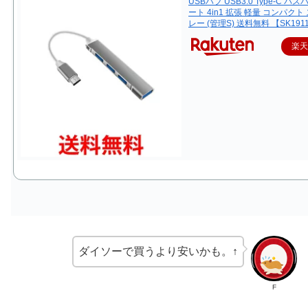
USBハブ USB3.0 Type-C バス
ート 4in1 拡張 軽量 コンパクト
レー (管理S) 送料無料 【SK191
楽
ダイソーで買うより安いかも。↑
F