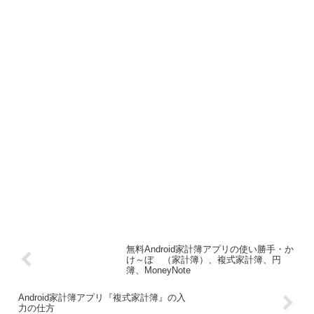
無料Android家計簿アプリの使い勝手・か
け～ぼ （家計簿）、複式家計簿、円
簿、MoneyNote
Android家計簿アプリ『複式家計簿』の入
力の仕方