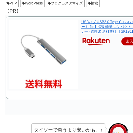
PHP
WordPress
ブログカスタマイズ
検索
【PR】
USBハブ USB3.0 Type-C バス
ート 4in1 拡張 軽量 コンパクト
レー (管理S) 送料無料 【SK191
楽
ダイソーで買うより安いかも。↑