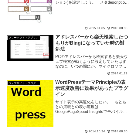
ション)を設定しよう。 メタdescriptions
とブログの訪問者数ってどんな関係があ
る？ メタdescriptionsの最適な文字数
は？ という疑問...
2015.01.05
2018.08.30
アドレスバーから楽天検索したつ
フリーソフト・アプリ・Webサービス
もりがBingになっていた時の対
処法
PCのアドレスバーから検索すると楽天ウ
ェブ検索が動くように設定していたはず
なのに、いつの間にか、マイクロソフト
Bingの検索になっていた。どういうこ
2024.01.29
と？元の楽天ウェブ検索に直すにはどう
する？アドレスバーの検索エンジンの確
WordPressテーマPrincipleの表
ウェブサイト・ブログ作成
認と再設定をしよう。
示速度改善に効果があったプラグ
イン
サイト表示の高速化をしたい。 もとも
との搭載との表示速度は
GooglePageSpeed Insightsでモバイルサ
イトが64、パソコンが74点くらいだ。
ブログのページスピードの改善を図ろう
と入れたプラグインがWP HTTP Compr...
2014.10.24
2018.08.30