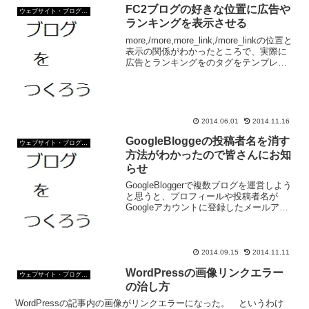
FC2ブログの好きな位置に広告や
ウェブサイト・ブログ作成
ランキングを表示させる
more,/more,more_link,/more_linkの位置と
表示の関係がわかったところで、実際に
広告とランキングをのタグをテンプレー
トに入れてみよう。 テンプレートの構
造がわかると、好きな位置に広告やラン
キングを表示することができ...
2014.06.01
2014.11.16
GoogleBloggeの投稿者名を消す
ウェブサイト・ブログ作成
方法がわかったので皆さんにお知
らせ
GoogleBloggerで複数ブログを運営しよう
と思うと、プロフィールや投稿者名が
Googleアカウントに登録したメールアド
レスになったりする。 ハンドルネーム
に変えることもできるのだが、ほかのブ
ログも同じハンドルネームになってしま
ったり...
2014.09.15
2014.11.11
WordPressの画像リンクエラー
ウェブサイト・ブログ作成
の治し方
WordPressの記事内の画像がリンクエラーになった。 というわけ