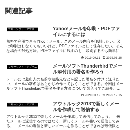
関連記事
Yahoo!メールを印刷・PDFファ
フリーソフト・アプリ・Webサービス
イルにするには
無料で利用できるYhoo！メール。このメール内容を印刷したい。又
は印刷はしなくてもいいけど、PDFファイルとして保存したい。そん
な場合の対処方法。PDFファイルに残すのも、印刷するのも簡単にで
きる。試してみて。
2019.09.11
2025.03.28
メールソフトThunderbirdでメー
フリーソフト・アプリ・Webサービス
ル添付用の署名を作ろう
メールには差出人の名前や連絡先などを記した署名を付けて送りた
い。メールの署名はあらかじめ作っておくことができる。今回はメー
ルソフトThunderbirdで署名を作る方法について図入りでご紹介。あ
らかじめ署名を作っておけば繰り返し利用できる。
2020.03.12
2025.12.15
アウトルック2013で新しくメー
フリーソフト・アプリ・Webサービス
ルを作成して送信する
アウトルック2013で新しくメールを作成して送信してみよう。 来
たメールに返信するのではなく、新しくメールを書いて送信してみ
る。 メールの返信と新しいメールを作ることができれば最低限とは