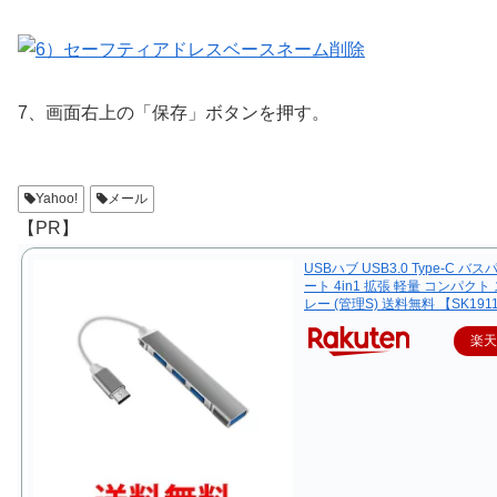
7、画面右上の「保存」ボタンを押す。
Yahoo!
メール
【PR】
USBハブ USB3.0 Type-C バス
ート 4in1 拡張 軽量 コンパクト
レー (管理S) 送料無料 【SK191
楽