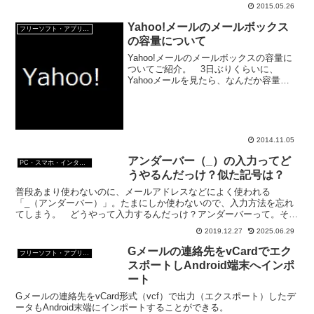
いえ仕事で使うことができる。新しいメールを書いて送信す...
2015.05.26
Yahoo!メールのメールボックス
フリーソフト・アプリ・Webサービス
の容量について
Yahoo!メールのメールボックスの容量に
ついてご紹介。 3日ぶりくらいに、
Yahooメールを見たら、なんだか容量の
バーの表示が違う。 使用中の容量が
9%？ そんなばかな？ とおもって、よ
く見たら、最大容量が10GBになってい
た。 ついこの...
2014.11.05
アンダーバー（_）の入力ってど
PC・スマホ・インターネットトラブルの解消方法
うやるんだっけ？似た記号は？
普段あまり使わないのに、メールアドレスなどによく使われる
「_（アンダーバー）」。たまにしか使わないので、入力方法を忘れ
てしまう。 どうやって入力するんだっけ？アンダーバーって。それ
っぽい、横棒のキーもいくつもあるし。
2019.12.27
2025.06.29
Gメールの連絡先をvCardでエク
フリーソフト・アプリ・Webサービス
スポートしAndroid端末へインポ
ート
Gメールの連絡先をvCard形式（vcf）で出力（エクスポート）したデ
ータもAndroid末端にインポートすることができる。