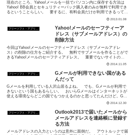
現在のところ、Yahoo!メールを一括でパソコン内に保存する方法は
Yahoo! BB会員とセキュリティーパック購入者のみが無料で利用でき
るということらしい。 要するに、有料会員だけが利用できるってこ
と。 でも、重要なメールは、やっぱりパソコ...
2013.01.08
Yahoo!メールのセーフティーア
フリーソフト・アプリ・Webサービス
ドレス（サブメールアドレス）の
削除方法
今回はYahoo!メールのセーフティーアドレス（サブメールアドレ
ス）の削除の仕方をご紹介する。 無料でサブメールを作ることがで
きるYahoo!メールのセーフティアドレス。 重要でないサイトの登
録と重要なサイトの登録をセーフティアドレスを利用...
2014.11.05
Gメールが利用できない国がある
フリーソフト・アプリ・Webサービス
んだって
Gメールを利用している人沢山居るよね。 でも、Gメールが利用で
きないという国もあるらしい。 おいらGメールはインターネットが
使える環境ならどこの国でもつかえるのかと思ってたんだけど。Gメ
ールが利用できない国 キューバ、イラン、北朝鮮、スーダ...
2014.12.30
Outlook2013で届いたメールから
フリーソフト・アプリ・Webサービス
メールアドレスを連絡帳に登録す
る方法
メールアドレスの入力というのは意外に面倒だ。 アウトルックで届