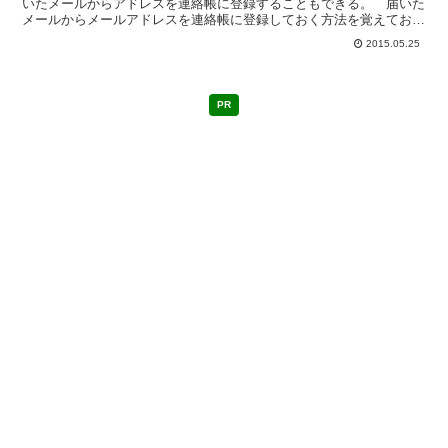
いたメールからアドレスを連絡帳に登録することもできる。 届いた
メールからメールアドレスを連絡帳に登録しておく方法を覚えておく
と同じ人にメールをを出すときに便利だ。 ちなみに連絡帳...
2015.05.25
PR