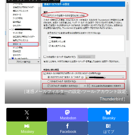
［迷惑メールフィルターの設定-ツール-アカウント設定-
Thunderbird］
X
Mastodon
Bluesky
Misskey
Facebook
はてブ