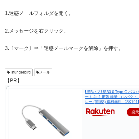
1.迷惑メールフォルダを開く。
2.メッセージを右クリック。
3.〔マーク〕⇒「迷惑メールマークを解除」を押す。
Thunderbird
メール
【PR】
USBハブ USB3.0 Type-C バス
ート 4in1 拡張 軽量 コンパクト
レー (管理S) 送料無料 【SK191
楽