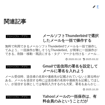
F
関連記事
メールソフトThunderbirdで選択
フリーソフト・アプリ・Webサービス
したメールを一括で操作する
無料で利用できるメールソフトThunderbirdでメールを一括で操作し
てみよう。一括操作が難しそうなThunderbird。が簡単に一括操作が
できる。削除・移動・既読にする・タグ・マークを付ける・メールの
保存やコピー等いろいろなことが可能。
2020.03.10
2025.03.22
Gmailで送信用の署名を設定して
フリーソフト・アプリ・Webサービス
メールに署名を入れよう
メール受信時、送信者の名前や連絡先が記載されていないと困る時が
ある。メールを送信する時には送信者の名前や連絡先を記載してほし
い。が送信する側としては毎回入力するのも大変。署名をあらかじめ
作っておくといいね。Gmailで署名を作ってみよう。
2025.10.20
Yahoo!メールの一括保存は、有
フリーソフト・アプリ・Webサービス
料会員のみということだが