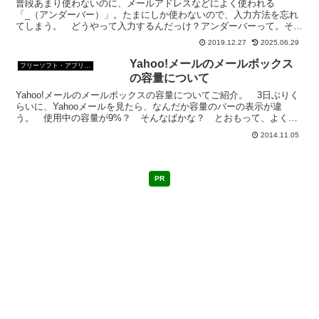
普段あまり使わないのに、メールアドレスなどによく使われる
「_（アンダーバー）」。たまにしか使わないので、入力方法を忘れ
てしまう。 どうやって入力するんだっけ？アンダーバーって。それ
っぽい、横棒のキーもいくつもあるし。
2019.12.27
2025.06.29
Yahoo!メールのメールボックス
フリーソフト・アプリ・Webサービス
の容量について
Yahoo!メールのメールボックスの容量についてご紹介。 3日ぶりく
らいに、Yahooメールを見たら、なんだか容量のバーの表示が違
う。 使用中の容量が9%？ そんなばかな？ とおもって、よく見
たら、最大容量が10GBになっていた。 ついこの...
2014.11.05
PR