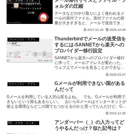
メール添付サイズとファイル・フ
PC・スマホ・インターネットトラブルの解消方法
ォルダの圧縮
データなどのやり取りによく使われるメ
ールの添付ファイル。添付ファイルの容
量が大きすぎると、メールで送信できな
いこともある。大容量のファイルは圧縮
2017.01.26
2025.10.09
して添付しよう。今日の話は、「メール
に適した添付サイズは？」「圧縮・解凍
Thunderbirdでメールの送受信を
フリーソフト・アプリ・Webサービス
の方法」の2つ。
するには-SANNETから楽天への
プロバイダー移行設定
SANNETから楽天へのプロバイダー移行
に伴って、メールアドレスが変わった。
ウェブ上でメールを見ることができない
ので、無料メールソフトThunderbirdで楽
2020.03.07
天ブロードバンドのメールアドレス宛に
来たメールを受信できるよう設定してみ
Gメールが利用できない国がある
フリーソフト・アプリ・Webサービス
よう。
んだって
Gメールを利用している人沢山居るよね。 でも、Gメールが利用で
きないという国もあるらしい。 おいらGメールはインターネットが
使える環境ならどこの国でもつかえるのかと思ってたんだけど。Gメ
ールが利用できない国 キューバ、イラン、北朝鮮、スーダ...
2014.12.30
アンダーバー（_）の入力ってど
PC・スマホ・インターネットトラブルの解消方法
うやるんだっけ？似た記号は？