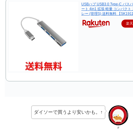
USBハブ USB3.0 Type-C バス
ート 4in1 拡張 軽量 コンパクト
レー (管理S) 送料無料 【SK191
楽
ダイソーで買うより安いかも。↑
F