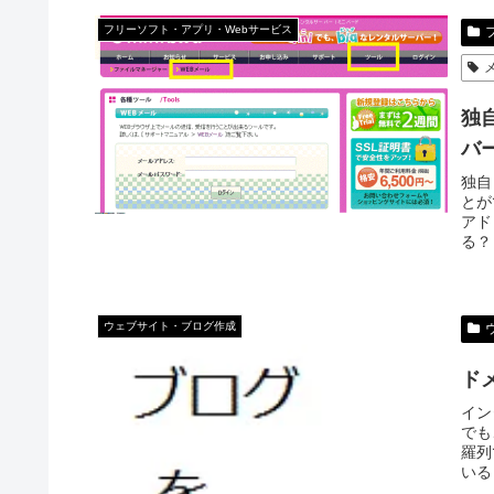
フリーソフト・アプリ・Webサービス
独
バ
独自
とが
アド
る？
ウェブサイト・ブログ作成
ド
イン
でも
羅列
いる