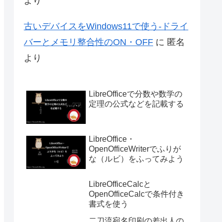
より
古いデバイスをWindows11で使う-ドライ
バーとメモリ整合性のON・OFF
に
匿名
より
LibreOfficeで分数や数学の
定理の公式などを記載する
LibreOffice・
OpenOfficeWriterでふりが
な（ルビ）をふってみよう
LibreOfficeCalcと
OpenOfficeCalcで条件付き
書式を使う
二刀流宛名印刷の差出人の