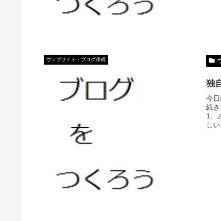
ウェブサイト・ブログ作成
独
今日
続き
1、
しい