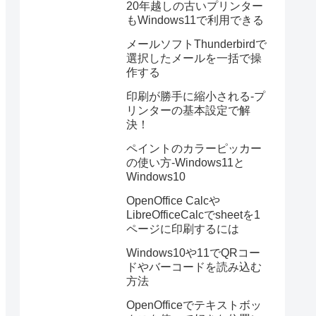
20年越しの古いプリンター
もWindows11で利用できる
メールソフトThunderbirdで
選択したメールを一括で操
作する
印刷が勝手に縮小される-プ
リンターの基本設定で解
決！
ペイントのカラーピッカー
の使い方-Windows11と
Windows10
OpenOffice Calcや
LibreOfficeCalcでsheetを1
ページに印刷するには
Windows10や11でQRコー
ドやバーコードを読み込む
方法
OpenOfficeでテキストボッ