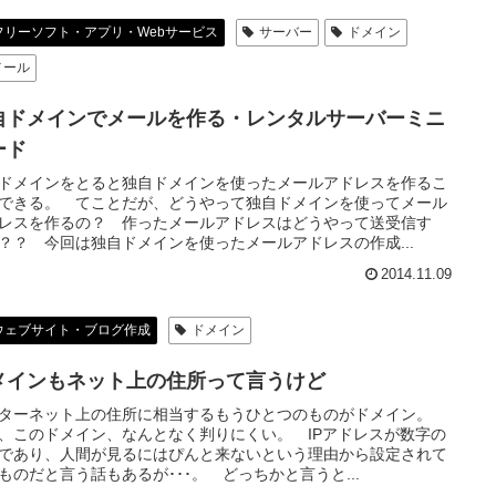
フリーソフト・アプリ・Webサービス
サーバー
ドメイン
メール
自ドメインでメールを作る・レンタルサーバーミニ
ード
ドメインをとると独自ドメインを使ったメールアドレスを作るこ
できる。 てことだが、どうやって独自ドメインを使ってメール
レスを作るの？ 作ったメールアドレスはどうやって送受信す
？？ 今回は独自ドメインを使ったメールアドレスの作成...
2014.11.09
ウェブサイト・ブログ作成
ドメイン
メインもネット上の住所って言うけど
ターネット上の住所に相当するもうひとつのものがドメイン。
、このドメイン、なんとなく判りにくい。 IPアドレスが数字の
であり、人間が見るにはぴんと来ないという理由から設定されて
ものだと言う話もあるが･･･。 どっちかと言うと...