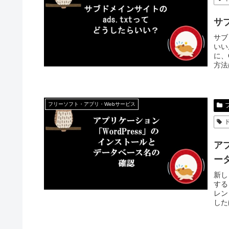
サ
サブ
いい
に、
方法
フリーソフト・アプリ・Webサービス
ア
ー
新し
する
レン
した