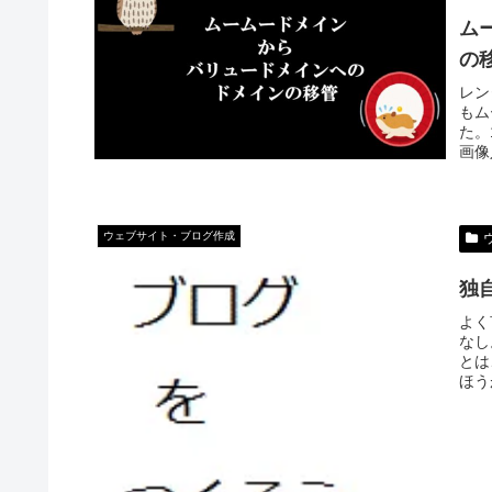
ム
の
レン
もム
た。
画像
ウェブサイト・ブログ作成
独
よく
なし
とは
ほう