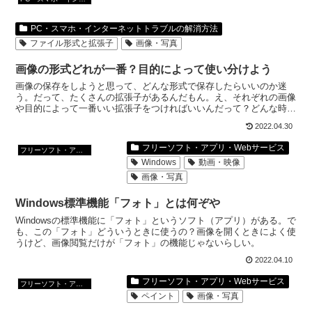
PC・スマホ・インターネットトラブルの解消方法
ファイル形式と拡張子
画像・写真
画像の形式どれが一番？目的によって使い分けよう
画像の保存をしようと思って、どんな形式で保存したらいいのか迷
う。だって、たくさんの拡張子があるんだもん。え、それぞれの画像
や目的によって一番いい拡張子をつければいいんだって？どんな時
に、どの形式で保存すればいいんだよ？まとめてみよう。
2022.04.30
フリーソフト・アプリ・Webサービス
フリーソフト・アプリ・Webサービス
Windows
動画・映像
画像・写真
Windows標準機能「フォト」とは何ぞや
Windowsの標準機能に「フォト」というソフト（アプリ）がある。で
も、この「フォト」どういうときに使うの？画像を開くときによく使
うけど、画像閲覧だけが「フォト」の機能じゃないらしい。
2022.04.10
フリーソフト・アプリ・Webサービス
フリーソフト・アプリ・Webサービス
ペイント
画像・写真