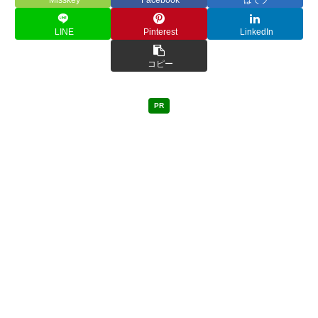
LINE
Pinterest
LinkedIn
コピー
PR