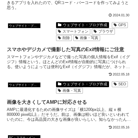
きるアプリを入れたので、QRコード・バーコードを作ってみようと
思う。
2024.01.30
ウェブサイト・ブログ作成
GPS
ウェブサイト・ブログ作成
スマートフォン
ブラウザ
削除
画像・写真
スマホやデジカメで撮影した写真のExif情報にご注意
スマートフォンやデジカメなどで撮った写真の個人情報をExif（イグ
ジフ）情報という。ほとんどのExif情報が自動的に写真につけられ
る。使いようによっては便利なExif（イグジフ）情報だが、ネット上
で写真を公開する時には、注意が必要。
2022.05.18
ウェブサイト・ブログ作成
SEO
ウェブサイト・ブログ作成
画像・写真
画像を大きくしてAMPに対応させる
AMPに最適化するための画像サイズは「横1200px以上、縦 x 横
800000 pixel以上」だそうだ。前は、画像は軽いほど良いといわれて
いたのに、今は高品質の大きな画像が良いらしい。知らなかったんで
すけど。
2022.05.16
PC・スマホ・インターネットトラブルの解消方法