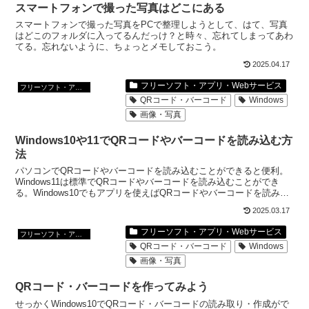
スマートフォンで撮った写真はどこにある
スマートフォンで撮った写真をPCで整理しようとして、はて、写真
はどこのフォルダに入ってるんだっけ？と時々、忘れてしまってあわ
てる。忘れないように、ちょっとメモしておこう。
2025.04.17
フリーソフト・アプリ・Webサービス
フリーソフト・アプリ・Webサービス
QRコード・バーコード
Windows
画像・写真
Windows10や11でQRコードやバーコードを読み込む方
法
パソコンでQRコードやバーコードを読み込むことができると便利。
Windows11は標準でQRコードやバーコードを読み込むことができ
る。Windows10でもアプリを使えばQRコードやバーコードを読み込
むことができる。
2025.03.17
フリーソフト・アプリ・Webサービス
フリーソフト・アプリ・Webサービス
QRコード・バーコード
Windows
画像・写真
QRコード・バーコードを作ってみよう
せっかくWindows10でQRコード・バーコードの読み取り・作成がで