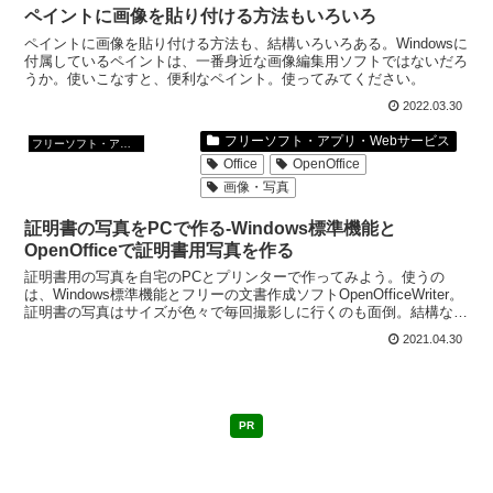
ペイントに画像を貼り付ける方法もいろいろ
ペイントに画像を貼り付ける方法も、結構いろいろある。Windowsに
付属しているペイントは、一番身近な画像編集用ソフトではないだろ
うか。使いこなすと、便利なペイント。使ってみてください。
2022.03.30
フリーソフト・アプリ・Webサービス
フリーソフト・アプリ・Webサービス
Office
OpenOffice
画像・写真
証明書の写真をPCで作る-Windows標準機能と
OpenOfficeで証明書用写真を作る
証明書用の写真を自宅のPCとプリンターで作ってみよう。使うの
は、Windows標準機能とフリーの文書作成ソフトOpenOfficeWriter。
証明書の写真はサイズが色々で毎回撮影しに行くのも面倒。結構な値
段もする。自分で作れば安上がり。
2021.04.30
PR