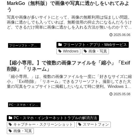
MarkGo（無料版）で画像や写真に透かしをいれてみよ
う
写真や画像が多いサイトにとって、画像の無断利用は悩ましい問題。
画像に透かしでも入っていれば、無断借用の抑止力になるんだろうけ
ど、できるだけ簡単に画像に透かしを入れる方法が無いものか？で、
「MarkGo」というソフトを使ってみた。
2025.06.06
フリーソフト・アプリ・Webサービス
フリーソフト・アプリ・Webサービス
Windows
画像・写真
【縮小専用。】で複数の画像ファイルを「縮小」「Exif
削除」「リネーム」
「縮小専用。」は、複数の画像ファイルを一度に「好きなサイズに縮
小」「Exif削除」「リネーム」できるフリーソフト。撮影してきた大
量の写真をウェブサイトに掲載したいなんて時に便利。Windows 10
やWindows11でも利用できる。
2025.05.08
PC・スマホ・インターネットトラブルの解消方法
PC・スマホ・インターネットトラブルの解消方法
キャプチャー・スクリーンショット
スマートフォン
画像・写真