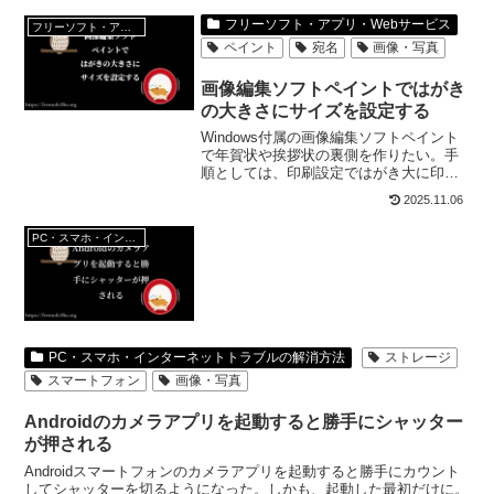
フリーソフト・アプリ・Webサービス
フリーソフト・アプリ・Webサービス
ペイント
宛名
画像・写真
画像編集ソフトペイントではがき
の大きさにサイズを設定する
Windows付属の画像編集ソフトペイント
で年賀状や挨拶状の裏側を作りたい。手
順としては、印刷設定ではがき大に印刷
画面を選び、さらに作成画面のピクルス
2025.11.06
数の設定を行う。さらに、編集がしやす
いように、編集時は表示縮小して編集し
PC・スマホ・インターネットトラブルの解消方法
やすくするよ。
PC・スマホ・インターネットトラブルの解消方法
ストレージ
スマートフォン
画像・写真
Androidのカメラアプリを起動すると勝手にシャッター
が押される
Androidスマートフォンのカメラアプリを起動すると勝手にカウント
してシャッターを切るようになった。しかも、起動した最初だけに。