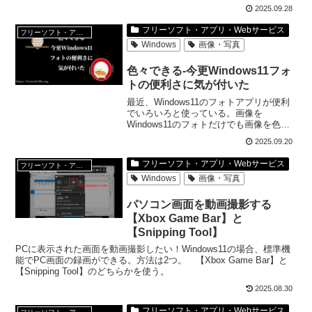
利用可能なAIモデルがほとんど。
2025.09.28
フリーソフト・アプリ・Webサービス
フリーソフト・アプリ・Webサービス
Windows
画像・写真
色々できる-今更Windows11フォ
トの便利さに気が付いた
最近、Windows11のフォトアプリが便利
でいろいろと使っている。画像を
Windows11のフォトだけでも画像を色々
と編集できる。Windows11フォトの便利
2025.09.20
さに早く気が付けばよかったと思ってい
る所。ほんといろいろできちゃうんだよ
フリーソフト・アプリ・Webサービス
フリーソフト・アプリ・Webサービス
ね。
Windows
画像・写真
パソコン画面を動画撮影する
【Xbox Game Bar】と
【Snipping Tool】
PCに表示された画面を動画撮影したい！Windows11の場合、標準機
能でPC画面の録画ができる。方法は2つ。 【Xbox Game Bar】と
【Snipping Tool】のどちらかを使う。
2025.08.30
フリーソフト・アプリ・Webサービス