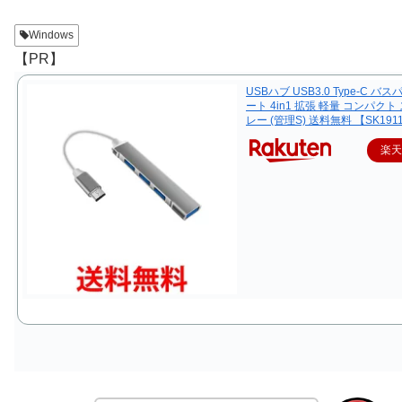
Windows
【PR】
USBハブ USB3.0 Type-C バス
ート 4in1 拡張 軽量 コンパクト
レー (管理S) 送料無料 【SK191
楽