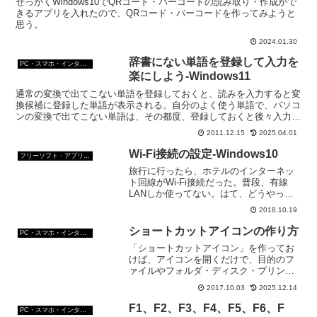
せっかくWindows10でQRコード・バーコードの読み取り・作成がで
きるアプリを入れたので、QRコード・バーコードを作ってみようと
思う。
2024.01.30
辞書にない単語を登録して入力を
PC・スマホ・インターネットトラブルの解消方法
楽にしよう-Windows11
通常の変換で出てこない単語を登録しておくと、読みを入力すると変
換候補に登録した単語が表示される。自分のよく使う単語で、パソコ
ンの変換で出てこない単語は、その都度、登録しておくと後々入力が
楽になる。ちなみに、対象OSはWindows11。
2011.12.15
2025.04.01
Wi-Fi接続の設定-Windows10
フリーソフト・アプリ・Webサービス
旅行に行ったら、ホテルのインターネッ
ト回線がWi-Fi接続だった。普段、有線
LANしか使ってない。はて、どうやって
パソコンをWi-Fiで接続するんだっけ？忘
2018.10.19
れないようにWindows10でのWi-Fi接続の
設定についてメモしておく。
ショートカットアイコンの作り方
PC・スマホ・インターネットトラブルの解消方法
「ショートカットアイコン」を作ってお
けば、アイコンを開くだけで、目的のフ
ァイルやフォルダ・ディスク・プリン
タ・アプリケーション・webページ等に
2017.10.03
2025.12.14
素早くアクセスできる。ショートカット
アイコンを作る方法もいくつかあるの
F1、F2、F3、F4、F5、F6、F
PC・スマホ・インターネットトラブルの解消方法
で、一部分を紹介。