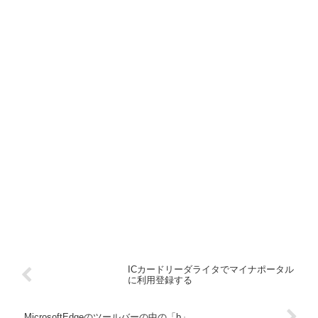
ICカードリーダライタでマイナポータル
に利用登録する
MicrosoftEdgeのツールバーの中の「b」